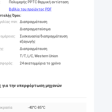
:
Πολυμερής PPTC θερμική αντίσταση
Βιβλίο του προϊόντος PDF
τολής Όροι:
ελίας min:
Διαπραγμάτευση
Διαπραγματεύσιμα
ομέρειες:
Συσκευασία/διαπραγμάτευση
εξαγωγής
ης:
Διαπραγμάτευση
T/T, L/C, Western Union
σφοράς:
24 εκατομμύρια το χρόνο
ς για την υπερφόρτωση μηχανών
οκρασία
-40°C-85°C