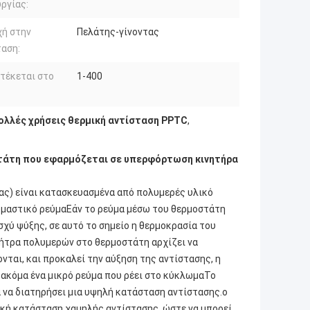
ργίας:
χή στην
Πελάτης-γίνοντας
ταση:
τέκεται στο
1-400
πολλές χρήσεις θερμική αντίσταση PPTC
,
τάτη που εφαρμόζεται σε υπερφόρτωση κινητήρα
ς) είναι κατασκευασμένα από πολυμερές υλικό
νομαστικό ρεύμαΕάν το ρεύμα μέσω του θερμοστάτη
ισχύ ψύξης, σε αυτό το σημείο η θερμοκρασία του
 μήτρα πολυμερών στο θερμοστάτη αρχίζει να
νται, και προκαλεί την αύξηση της αντίστασης, η
ακόμα ένα μικρό ρεύμα που ρέει στο κύκλωμαΤο
 να διατηρήσει μια υψηλή κατάσταση αντίστασης.ο
ική κατάσταση χαμηλής αντίστασης, ώστε να μπορεί