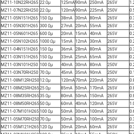
MZ11-10N22RH265
22 Ωμ
125mA
90mA
250mA
265V
1.
MZ11-07N22RH250
22 Ωμ
120mA
90mA
225mA
250V
0.
MZ11-05N151H265
150 Ωμ
38mA
30mA
80mA
265V
0.
MZ11-05N301H265
300 Ωμ
27mA
20mA
55mA
265V
0.
MZ11-05N601H265
600 Ωμ
20mA
15mA
40mA
265V
0.
MZ11-05N102H265
1000 Ωμ
15mA
12mA
30mA
265V
0.
MZ11-04N151H265
150 Ωμ
36mA
28mA
80mA
265V
0.
MZ11-03N151H265
150 Ωμ
33mA
25mA
65mA
265V
0.
MZ11-03N101H250
100 Ωμ
40mA
30mA
80mA
250V
0.
MZ11-03N70RH250
70 Ωμ
45mA
35mA
90mA
250V
0.
MZ11-08M12RH250
12 Ωμ
120mA
70mA
220mA
250V
0.
MZ11-08M25RH265
25 Ωμ
85mA
50mA
170mA
265V
0.
MZ11-08M35RH265
35 Ωμ
80mA
50mA
150mA
265V
0.
MZ11-08M50RH265
50 Ωμ
60mA
40mA
120mA
265V
1.
MZ11-07M101H265
100 Ωμ
50mA
30mA
100mA
265V
0.
MZ11-05M70RH250
70 Ωμ
50mA
30mA
100mA
250V
0.
MZ11-05M121H265
120 Ωμ
30mA
20mA
60mA
265V
0.