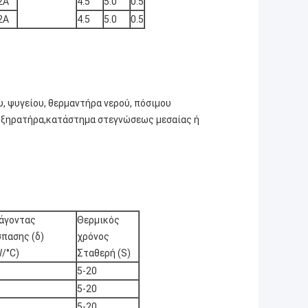
2Α
4.5
5.0
0.5
2Α
4.5
5.0
0.5
, ψυγείου, θερμαντήρα νερού, πόσιμου
,ξηρατήρα,κατάστημα στεγνώσεως μεσαίας ή
άγοντας
Θερμικός
σπασης (δ)
χρόνος
/°C)
Σταθερή (S)
5-20
5-20
5-20