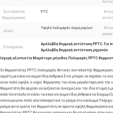
λειτου
Συντελεστής
PTC
Αντο
θερμοκρασίας:
αντίσ
Υψηλό πολυμερές σώμα μορίων
Αντισ
υλικό:
ρεύμα:
Αμόλυβδη θερμική αντίσταση PPTC
,
Για 
Επισημαίνω:
Αμόλυβδη θερμική αντίσταση μηχανών
Ισχυρή αξιοπιστία Μικρότερο μέγεθος Πολυμερές PPTC θερμοσ
Οι θερμοστάτες PPTC (πολυμερές θετικός συντελεστής θερμοκρασία
γεμάτο με κόκκινα σωματίδια άνθρακα.Έτσι μπορεί να περάσει το ο
είναι πολύ υψηλό, η ισχύς θέρμανσης του είναι μεγαλύτερη από την 
θερμοστάτη θα αρχίσει να αυξάνεται συνεχώς,και την ίδια στιγμή η
επεκτείνεταιΑυτό κάνει τα κόκκινα σωματίδια άνθρακα να διαχωρίζο
οποία μειώνει πολύ αποτελεσματικά το ρεύμα στο κύκλωμα.Υπάρχει 
ρεύμα αυτό κρατά τον θερμοστάτη σε αρκετά υψηλή θερμοκρασία για
θερμοστάτης PPTC θα κρυώσει γρήγορα και θα επιστρέψει στην αρχ