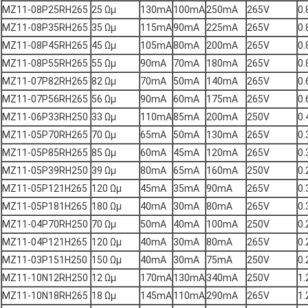
MZ11-08P25RH265
25 Ωμ
130mA
100mA
250mA
265V
0.
MZ11-08P35RH265
35 Ωμ
115mA
90mA
225mA
265V
0.
MZ11-08P45RH265
45 Ωμ
105mA
80mA
200mA
265V
0.
MZ11-08P55RH265
55 Ωμ
90mA
70mA
180mA
265V
0.
MZ11-07P82RH265
82 Ωμ
70mA
50mA
140mA
265V
0.
MZ11-07P56RH265
56 Ωμ
90mA
60mA
175mA
265V
0.
MZ11-06P33RH250
33 Ωμ
110mA
85mA
200mA
250V
0.
MZ11-05P70RH265
70 Ωμ
65mA
50mA
130mA
265V
0.
MZ11-05P85RH265
85 Ωμ
60mA
45mA
120mA
265V
0.
MZ11-05P39RH250
39 Ωμ
80mA
65mA
160mA
250V
0.
MZ11-05P121H265
120 Ωμ
45mA
35mA
90mA
265V
0.
MZ11-05P181H265
180 Ωμ
40mA
30mA
80mA
265V
0.
MZ11-04P70RH250
70 Ωμ
50mA
40mA
100mA
250V
0.
MZ11-04P121H265
120 Ωμ
40mA
30mA
80mA
265V
0.
MZ11-03P151H250
150 Ωμ
40mA
30mA
75mA
250V
0.
MZ11-10N12RH250
12 Ωμ
170mA
130mA
340mA
250V
1.
MZ11-10N18RH265
18 Ωμ
145mA
110mA
290mA
265V
1.