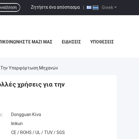
Ζητήστε ένα απόσπασμα
|
Greek
Αναζήτηση
ΠΙΚΟΙΝΩΝΉΣΤΕ ΜΑΖΊ ΜΑΣ
ΕΙΔΉΣΕΙΣ
ΥΠΟΘΈΣΕΙΣ
ια Την Υπερφόρτωση Μηχανών
λλές χρήσεις για την
ς:
Dongguan Κίνα
linkun
CE / ROHS / UL / TUV / SGS