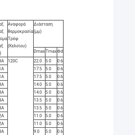
ξ.
Αναφορά
Διάσταση
ξ.
θερμοκρασία
(μμ)
εύμα
Τρέφ
αξ
(Κελσίου)
Dmax
Tmax
Φd
)
3Α
120C
22.0
5.0
0.6
1Α
17.5
5.0
0.6
1Α
17.5
5.0
0.6
8Α
14.0
5.0
0.6
8Α
14.0
5.0
0.6
8Α
13.5
5.0
0.6
8Α
13.5
5.0
0.6
2Α
11.0
5.0
0.6
2Α
11.0
5.0
0.6
8Α
9.0
5.0
0.6