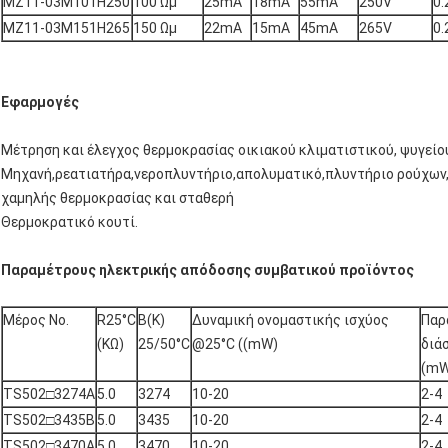
MZ11-03M101H250
100 Ωμ
25mA
18mA
55mA
250V
0.
MZ11-03M151H265
150 Ωμ
22mA
15mA
45mA
265V
0.
Εφαρμογές
Μέτρηση και έλεγχος θερμοκρασίας οικιακού κλιματιστικού, ψυγείου
Μηχανή,ρεατιατήρα,νεροπλυντήριο,απολυματικό,πλυντήριο ρούχων
χαμηλής θερμοκρασίας και σταθερή
Θερμοκρατικό κουτί.
Παραμέτρους ηλεκτρικής απόδοσης συμβατικού προϊόντος
Μέρος Νο.
R25°C
B(K)
Δυναμική ονομαστικής ισχύος
Παρ
(KΩ)
25/50°C
@25°C ((mW)
διά
(mW
TS502□3274Α
5.0
3274
10-20
2-4
TS502□3435Β
5.0
3435
10-20
2-4
TS502□3470Α
5.0
3470
10-20
2-4