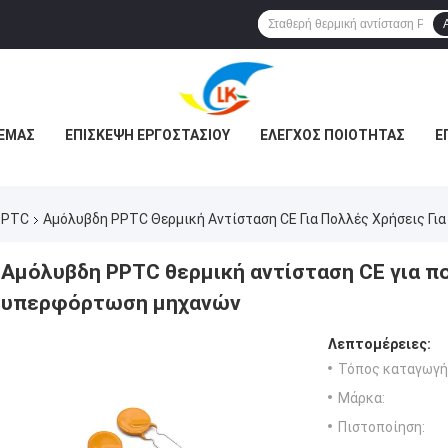
 ΕΜΆΣ
ΕΠΙΣΚΕΨΉ ΕΡΓΟΣΤΑΣΊΟΥ
ΈΛΕΓΧΟΣ ΠΟΙΌΤΗΤΑΣ
Ε
PPTC
Αμόλυβδη PPTC Θερμική Αντίσταση CE Για Πολλές Χρήσεις Γ
Αμόλυβδη PPTC θερμική αντίσταση CE για πο
υπερφόρτωση μηχανών
Λεπτομέρειες:
Τόπος καταγωγή
Μάρκα:
Πιστοποίηση: