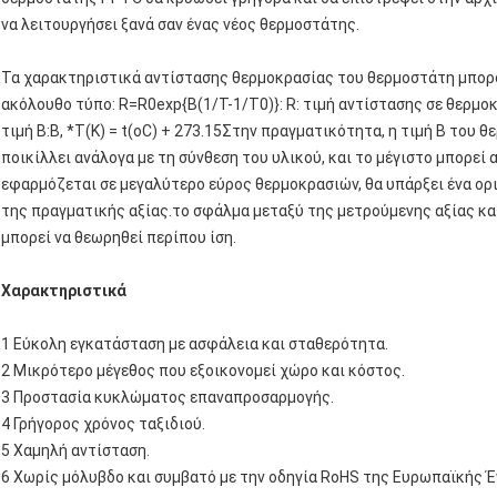
να λειτουργήσει ξανά σαν ένας νέος θερμοστάτης.
Τα χαρακτηριστικά αντίστασης θερμοκρασίας του θερμοστάτη μπορο
ακόλουθο τύπο: R=R0exp{B(1/T-1/T0)}: R: τιμή αντίστασης σε θερμοκρ
τιμή B:B, *T(K) = t(oC) + 273.15Στην πραγματικότητα, η τιμή Β του 
ποικίλλει ανάλογα με τη σύνθεση του υλικού, και το μέγιστο μπορεί 
εφαρμόζεται σε μεγαλύτερο εύρος θερμοκρασιών, θα υπάρξει ένα ορ
της πραγματικής αξίας.το σφάλμα μεταξύ της μετρούμενης αξίας και
μπορεί να θεωρηθεί περίπου ίση.
Χαρακτηριστικά
1 Εύκολη εγκατάσταση με ασφάλεια και σταθερότητα.
2 Μικρότερο μέγεθος που εξοικονομεί χώρο και κόστος.
3 Προστασία κυκλώματος επαναπροσαρμογής.
4 Γρήγορος χρόνος ταξιδιού.
5 Χαμηλή αντίσταση.
6 Χωρίς μόλυβδο και συμβατό με την οδηγία RoHS της Ευρωπαϊκής 