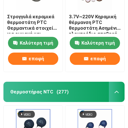
Στρογγυλά κεραμικά
3.7V~220V Κηραμική
θερμοστάτη PTC
θέρμανση PTC
Θερμαντικά στοιχεία
θερμοστάτη Ασημένιο
για οικιακή και
ηλεκτρόδιο σταθερή
αυτοκινητοβιομηχανία
θερμοκρασία
Καλύτερη τιμή
Καλύτερη τιμή
Παιδίδια υψηλής
θέρμανση πλάκα
ποιότητας
επαφή
επαφή
Θερμοστήρας NTC
(277)