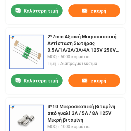
6.5MM*40MM
Καλύτερη τιμή
επαφή
2*7mm Αξιακή Μικροσκοπική
Αντίσταση Σωτήρας
0.5A/1A/2A/3A/4A 125V 250V
Γρήγορη Αντίδραση Πράσινη
MOQ：5000 κομμάτια
Κίτρινη Σωτήρας
Τιμή：Διαπραγματεύσιμα
Καλύτερη τιμή
επαφή
3*10 Μικροσκοπική βιταμίνη
από γυαλί 3A / 5A / 8A 125V
Μικρή βιταμίνη
MOQ：1000 κομμάτια