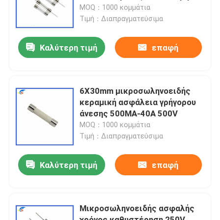
Slow Blow ασφάλεια
MOQ：1000 κομμάτια
Τιμή：Διαπραγματεύσιμα
Σχετικά με εμάς
Καλύτερη τιμή
επαφή
Επισκεψή εργοστασίου
Έλεγχος ποιότητας
6X30mm μικροσωληνοειδής
κεραμική ασφάλεια γρήγορου
άνεσης 500MA-40A 500V
Επικοινωνήστε μαζί μας
MOQ：1000 κομμάτια
Τιμή：Διαπραγματεύσιμα
Ειδήσεις
Καλύτερη τιμή
επαφή
Υποθέσεις
Μικροσωληνοειδής ασφαλής
PTC θερμική αντίσταση
χρόνος καθυστέρηση 250V