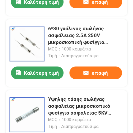
Καλύτερη τιμή
επαφή
6*30 γυάλινος σωλήνας
ασφάλειας 2.5A 250V
μικροσκοπική φυσίγγιο
ασφάλειας γρήγορη ανάφλεξη
MOQ：1000 κομμάτια
500mA έως 30A L250V
Τιμή：Διαπραγματεύσιμα
Καλύτερη τιμή
επαφή
Υψηλής τάσης σωλήνας
ασφαλείας μικροσκοπικό
φυσίγγιο ασφαλείας 5KV
0.75A/0.8A/0.9A
MOQ：1000 κομμάτια
750MA/800MA/900mA
Τιμή：Διαπραγματεύσιμα