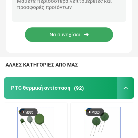
Διμεταλλικός διακόπτης θερμοκρασίας
Επαναστημήσιμη ασφάλεια PPTC
Αντίσταση που εξαρτάται από το φως
ΑΛΛΕΣ ΚΑΤΗΓΟΡΙΕΣ ΑΠΟ ΜΑΣ
Εκφόρτισης αερίου σωλήνας
PTC θερμική αντίσταση
(92)
Μίνι Φυτίλια Αυτοκινήτου
Η επιφάνεια τοποθετεί τη θρυαλλίδα
Θερμική θρυαλλίδα διακοπών