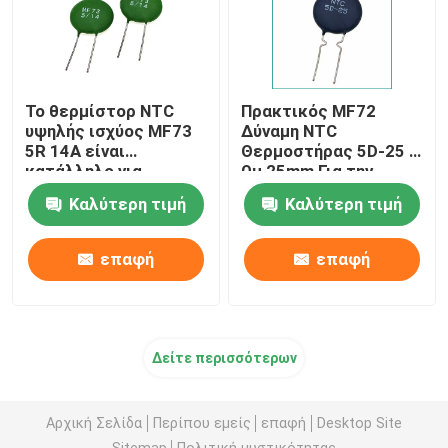
Το θερμίστορ NTC
Πρακτικός MF72
υψηλής ισχύος MF73
Δύναμη NTC
5R 14A είναι
Θερμοστήρας 5D-25 5
κατάλληλο για
Ωμ 25mm Για την
τροφοδοσία υψηλής
εναλλαγή
Καλύτερη τιμή
Καλύτερη τιμή
ισχύος υψηλής ισχύος
τροφοδοσίας
ρεύματος
επαφή
επαφή
Δείτε περισσότερων
Αρχική Σελίδα
Περίπου εμείς
επαφή
Desktop Site
Sitemap
Πολιτική μυστικότητας