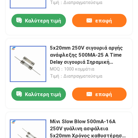
Τιμή：Διαπραγματεύσιμα
Καλύτερη τιμή
επαφή
5x20mm 250V σιγουριά αργής
ανάφλεξης 500MA-25 A Time
Delay σιγουριά Σηραμική
σιγουριά βαρέλι
MOQ：1000 κομμάτια
Τιμή：Διαπραγματεύσιμα
Καλύτερη τιμή
επαφή
Σπίτι
Προϊόντα
Μίνι Slow Blow 500mA-16A
250V γυάλινη ασφάλεια
5x20mm Χρόνος καθυστέρησης
βίντεο