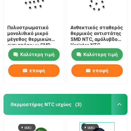
Πολυστρωματικό
Ανθεκτικός σταθερός
μονολιθικό μικρό
θερμικός αντιστάτης
μέγεθος θερμικών
SMD NTC, αμόλυβδο
αντιστάσεων SMD
Varistor NTC
NTC για την
Καλύτερη τιμή
Καλύτερη τιμή
ηλεκτρονική
επαφή
επαφή
Θερμοστήρας NTC ισχύος
(3)