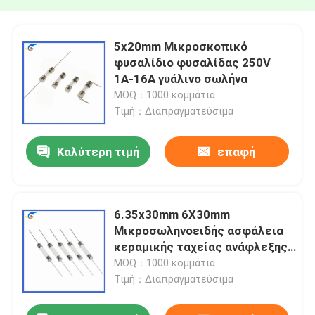
5x20mm Μικροσκοπικό
φυσαλίδιο φυσαλίδας 250V
1A-16A γυάλινο σωλήνα
MOQ：1000 κομμάτια
Τιμή：Διαπραγματεύσιμα
Καλύτερη τιμή
επαφή
6.35x30mm 6X30mm
Μικροσωληνοειδής ασφάλεια
κεραμικής ταχείας ανάφλεξης
F10A/12A/15A/20A/25A/30A250V
MOQ：1000 κομμάτια
Pin Double Cap
Τιμή：Διαπραγματεύσιμα