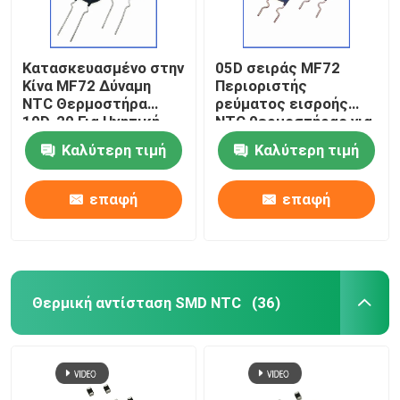
Κατασκευασμένο στην
05D σειράς MF72
Κίνα MF72 Δύναμη
Περιοριστής
NTC Θερμοστήρα
ρεύματος εισροής
10D-20 Για Ηχητική
NTC θερμοστήρας για
Εναλλακτική
λαμπτήρες
Καλύτερη τιμή
Καλύτερη τιμή
τροφοδοσία και
εξοικονόμησης
Inverter Spot
ενέργειας,
βαλλάστρες,
επαφή
επαφή
τροφοδοσίες
διακόπτη
Θερμική αντίσταση SMD NTC
(36)