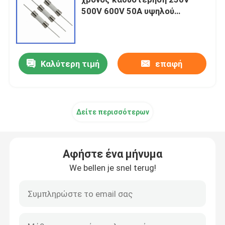
500V 600V 50A υψηλού
ρεύματος κεραμική ασφαλής
Τσιπ θέρμανσης PTC
Θερμοστήρας NTC
Καλύτερη τιμή
επαφή
Θερμική αντίσταση SMD NTC
Δείτε περισσότερων
Θερμοστήρας NTC ισχύος
Αφήστε ένα μήνυμα
Αισθητήρας θερμοκρασίας NTC
We bellen je snel terug!
Varistor μεταλλικών οξειδίων
SMD Varistor