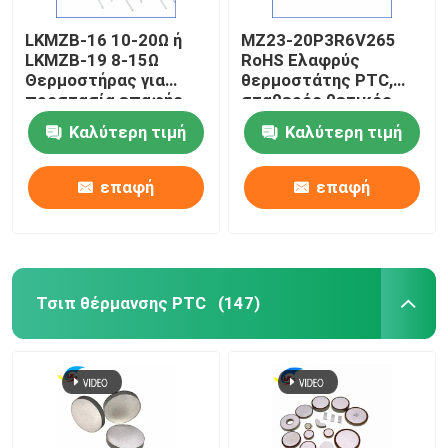
LKMZB-16 10-20Ω ή
MZ23-20P3R6V265
Μικροσκοπική ασφάλεια για φυσίγγια
LKMZB-19 8-15Ω
RoHS Ελαφρύς
Θερμοστήρας για
θερμοστάτης PTC,
προστασία επαφής
σταθερός θετικός
προστατευτικό θερμικού υπερφόρτωσης
με ρελέι τύπου PTC
θερμικός
Καλύτερη τιμή
Καλύτερη τιμή
Θερμοστήρας
συντελεστής
πολλαπλών χρήσεων
θερμοστάτης για
θερμοανθεκτικός
προστασία από
επαφή
επαφή
υπερστροφή
Τσιπ θέρμανσης PTC
(147)