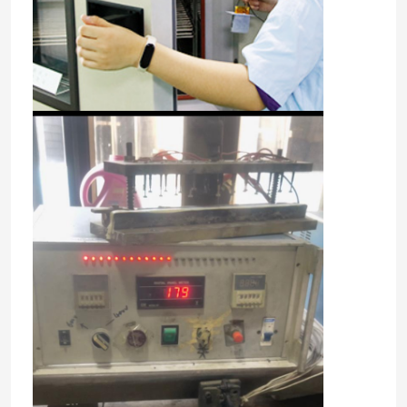
Σχετικά με εμάς
Επισκεψή εργοστασίου
Έλεγχος ποιότητας
Επικοινωνήστε μαζί μας
Ειδήσεις
Υποθέσεις
PTC θερμική αντίσταση