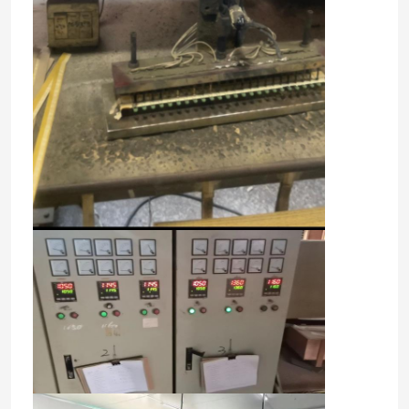
Τσιπ θέρμανσης PTC
Θερμοστήρας NTC
Θερμική αντίσταση SMD NTC
Θερμοστήρας NTC ισχύος
Αισθητήρας θερμοκρασίας NTC
Varistor μεταλλικών οξειδίων
SMD Varistor