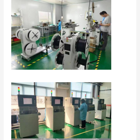
Διμεταλλικός διακόπτης θερμοκρασίας
Επαναστημήσιμη ασφάλεια PPTC
Αντίσταση που εξαρτάται από το φως
Εκφόρτισης αερίου σωλήνας
Μίνι Φυτίλια Αυτοκινήτου
Η επιφάνεια τοποθετεί τη θρυαλλίδα
Θερμική θρυαλλίδα διακοπών