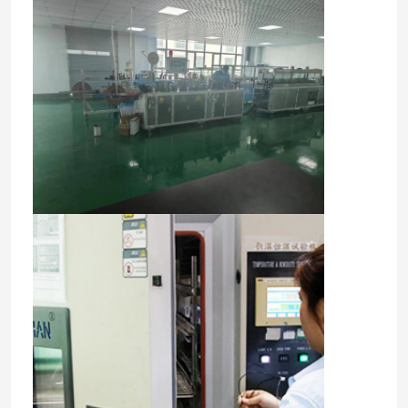
Σπίτι
Προϊόντα
βίντεο