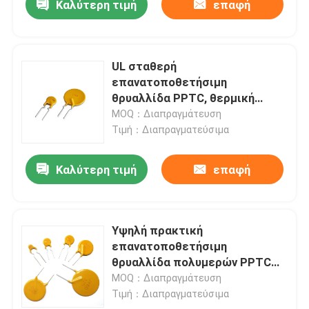
Καλύτερη τιμή
επαφή
UL σταθερή
επανατοποθετήσιμη
θρυαλλίδα PPTC, θερμική
αντίσταση συντελεστή
MOQ：Διαπραγμάτευση
πολυμερούς θετική
Τιμή：Διαπραγματεύσιμα
θερμοκρασίας
Καλύτερη τιμή
επαφή
Υψηλή πρακτική
επανατοποθετήσιμη
θρυαλλίδα πολυμερών PPTC
θερμικών αντιστάσεων μορίων
MOQ：Διαπραγμάτευση
Τιμή：Διαπραγματεύσιμα