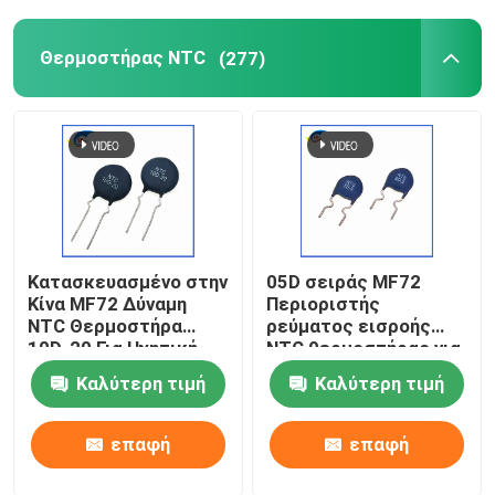
Μικροσκοπική ασφάλεια για φυσίγγια
Θερμοστήρας NTC
(277)
προστατευτικό θερμικού υπερφόρτωσης
Κατασκευασμένο στην
05D σειράς MF72
Κίνα MF72 Δύναμη
Περιοριστής
NTC Θερμοστήρα
ρεύματος εισροής
10D-20 Για Ηχητική
NTC θερμοστήρας για
Εναλλακτική
λαμπτήρες
Καλύτερη τιμή
Καλύτερη τιμή
τροφοδοσία και
εξοικονόμησης
Inverter Spot
ενέργειας,
βαλλάστρες,
επαφή
επαφή
τροφοδοσίες
διακόπτη