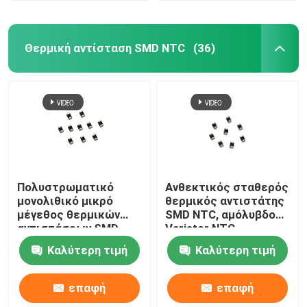
Θερμική αντίσταση SMD NTC
(36)
Πολυστρωματικό
Ανθεκτικός σταθερός
μονολιθικό μικρό
θερμικός αντιστάτης
μέγεθος θερμικών
SMD NTC, αμόλυβδο
αντιστάσεων SMD
Varistor NTC
NTC για την
Καλύτερη τιμή
Καλύτερη τιμή
ηλεκτρονική
επαφή
επαφή