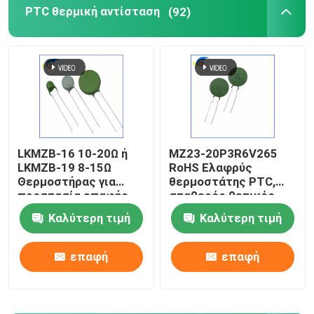
PTC θερμική αντίσταση
(92)
Τσιπ θέρμανσης PTC
Θερμοστήρας NTC
Θερμική αντίσταση SMD NTC
LKMZB-16 10-20Ω ή
MZ23-20P3R6V265
LKMZB-19 8-15Ω
RoHS Ελαφρύς
Θερμοστήρας NTC ισχύος
Θερμοστήρας για
θερμοστάτης PTC,
προστασία επαφής
σταθερός θετικός
με ρελέι τύπου PTC
θερμικός
Αισθητήρας θερμοκρασίας NTC
Καλύτερη τιμή
Καλύτερη τιμή
Θερμοστήρας
συντελεστής
πολλαπλών χρήσεων
θερμοστάτης για
θερμοανθεκτικός
προστασία από
επαφή
επαφή
Varistor μεταλλικών οξειδίων
υπερστροφή
SMD Varistor