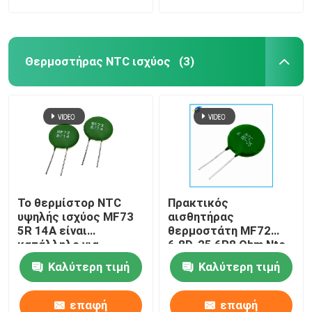
Θερμοστήρας NTC ισχύος
(3)
Το θερμίστορ NTC
Πρακτικός
υψηλής ισχύος MF73
αισθητήρας
5R 14A είναι
θερμοστάτη MF72
κατάλληλο για
6.8D-25 6R8 Ohm Ntc
τροφοδοσία υψηλής
Καλύτερη τιμή
Καλύτερη τιμή
ισχύος υψηλής ισχύος
επαφή
επαφή