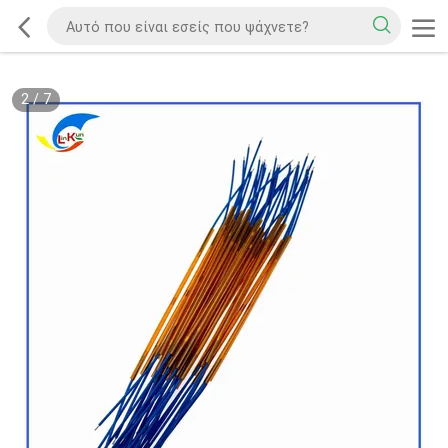
2
/
7