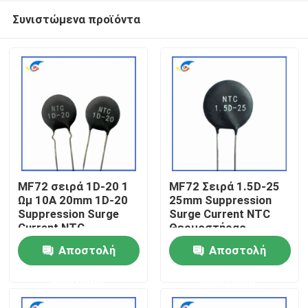
Συνιστώμενα προϊόντα
MF72 σειρά 1D-20 1
MF72 Σειρά 1.5D-25
Ωμ 10A 20mm 1D-20
25mm Suppression
Suppression Surge
Surge Current NTC
Σπίτι
Current NTC
Θερμοστήρας
Θερμοστήρας
κατάλληλος για την
Αποστολή
Αποστολή
κατάλληλος για
εναλλαγή
Προϊόντα
παροχή ενέργειας
τροφοδοσίας
ερώτησης
ερώτησης
υψηλής ισχύος
βίντεο