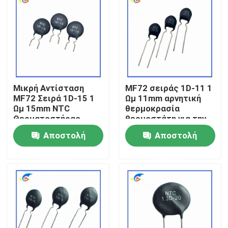
Σχετικά με εμάς
Επισκεψή εργοστασίου
Μικρή Αντίσταση
MF72 σειράς 1D-11 1
Έλεγχος ποιότητας
MF72 Σειρά 1D-15 1
Ωμ 11mm αρνητική
Ωμ 15mm NTC
θερμοκρασία
Θερματοστήρας
θερμοστάτη για την
Επικοινωνήστε μαζί μας
Κατάλληλος για την
εναλλαγή
Αποστολή
Αποστολή
Εναλλαγή Δυναμικού
τροφοδοτήσεων
Αναπροσαρμοστή
ερώτησης
ερώτησης
Ειδήσεις
Υποθέσεις
PTC θερμική αντίσταση