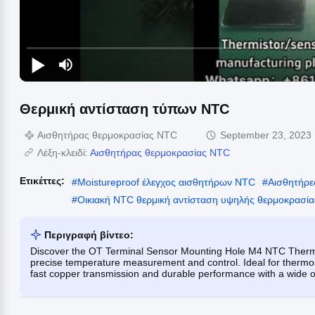
Θερμική αντίσταση τύπων NTC
Αισθητήρας θερμοκρασίας NTC
September 23, 2023
Λέξη-κλειδί:
Αισθητήρας θερμοκρασίας NTC
Ετικέττες:
#
Moistureproof έλεγχος αισθητήρων NTC
#
Αισθητήρε
#
Οικιακή NTC θερμική αντίσταση υψηλής θερμοκρασία
Περιγραφή βίντεο:
Discover the OT Terminal Sensor Mounting Hole M4 NTC Thermi
precise temperature measurement and control. Ideal for thermos
fast copper transmission and durable performance with a wide o