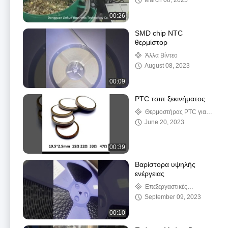
March 08, 2025
00:26
SMD chip NTC
θερμίστορ
Άλλα Βίντεο
August 08, 2023
00:09
PTC τσιπ ξεκινήματος
Θερμοστήρας PTC για
θέρμανση
June 20, 2023
00:39
Βαρίστορα υψηλής
ενέργειας
Επεξεργαστικές
συσκευές SMD
September 09, 2023
00:10