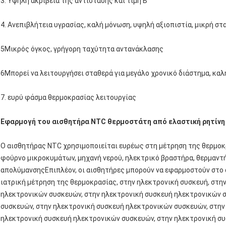
3. Υψηλή ακρίβεια της αντίστασης και τιμή Β
4. Ανεπιβλήτεια υγρασίας, καλή μόνωση, υψηλή αξιοπιστία, μικρή σ
5Μικρός όγκος, γρήγορη ταχύτητα αντανάκλασης
6Μπορεί να λειτουργήσει σταθερά για μεγάλο χρονικό διάστημα, καλ
7. ευρύ φάσμα θερμοκρασίας λειτουργίας
Εφαρμογή του αισθητήρα NTC θερμοστάτη από ελαστική ρητίνη
Ο αισθητήρας NTC χρησιμοποιείται ευρέως στη μέτρηση της θερμοκρ
φούρνο μικροκυμάτων, μηχανή νερού, ηλεκτρικό βραστήρα, θερμαντήρ
απολύμανσηςΕπιπλέον, οι αισθητήρες μπορούν να εφαρμοστούν στο 
ιατρική μέτρηση της θερμοκρασίας, στην ηλεκτρονική συσκευή, στη
ηλεκτρονικών συσκευών, στην ηλεκτρονική συσκευή ηλεκτρονικών 
συσκευών, στην ηλεκτρονική συσκευή ηλεκτρονικών συσκευών, στην
ηλεκτρονική συσκευή ηλεκτρονικών συσκευών, στην ηλεκτρονική συ