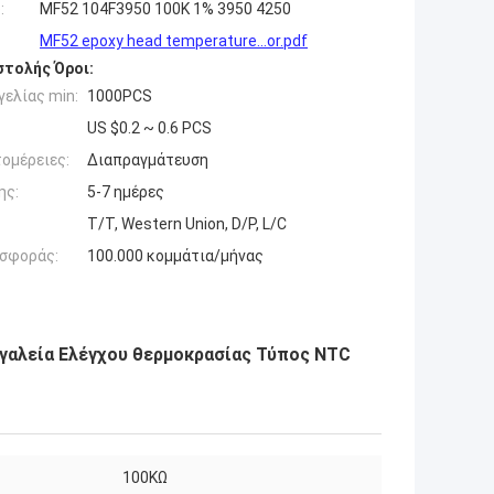
:
MF52 104F3950 100K 1% 3950 4250
MF52 epoxy head temperature...or.pdf
τολής Όροι:
ελίας min:
1000PCS
US $0.2 ~ 0.6 PCS
ομέρειες:
Διαπραγμάτευση
ης:
5-7 ημέρες
T/T, Western Union, D/P, L/C
σφοράς:
100.000 κομμάτια/μήνας
γαλεία Ελέγχου θερμοκρασίας Τύπος NTC
100KΩ