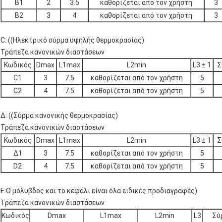
Β1
2
3.5
καθορίζεται από τον χρήστη
3
Β2
3
4
καθορίζεται από τον χρήστη
3
C: ((Ηλεκτρικό σύρμα υψηλής θερμοκρασίας)
Τράπεζα κανονικών διαστάσεων
Κωδικός
Dmax
L1max
L2min
L3 ± 1
Σ
C1
3
7.5
καθορίζεται από τον χρήστη
5
C2
4
7.5
καθορίζεται από τον χρήστη
5
Δ: ((Σύρμα κανονικής θερμοκρασίας)
Τράπεζα κανονικών διαστάσεων
Κωδικός
Dmax
L1max
L2min
L3 ± 1
Σ
Δ1
3
7.5
καθορίζεται από τον χρήστη
5
D2
4
7.5
καθορίζεται από τον χρήστη
5
E:Ο μόλυβδος και το κεφάλι είναι όλα ειδικές προδιαγραφές)
Τράπεζα κανονικών διαστάσεων
Κωδικός
Dmax
L1max
L2min
L3
Σύ