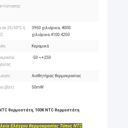
αντίστασης:
α σε 25/50°C ή
3950 χιλιάρικα, 4000
C:
χιλιάρικα.4100.4250
ση:
Κεραμικά
οκρασία
-50 ~+250
ργίας:
μογές:
Αισθητήρας θερμοκρασίας
η (βάτ):
50mW
 NTC θερμοστάτη
,
100K NTC θερμοστάτη
λεία Ελέγχου θερμοκρασίας Τύπος NTC