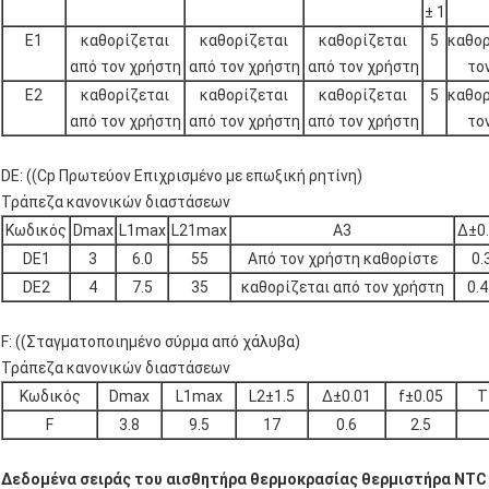
± 1
Ε1
καθορίζεται
καθορίζεται
καθορίζεται
5
καθορ
από τον χρήστη
από τον χρήστη
από τον χρήστη
το
Ε2
καθορίζεται
καθορίζεται
καθορίζεται
5
καθορ
από τον χρήστη
από τον χρήστη
από τον χρήστη
το
DE: ((Cp Πρωτεύον Επιχρισμένο με επωξική ρητίνη)
Τράπεζα κανονικών διαστάσεων
Κωδικός
Dmax
L1max
L21max
Α3
Δ±0
DE1
3
6.0
55
Από τον χρήστη καθορίστε
0.
DE2
4
7.5
35
καθορίζεται από τον χρήστη
0.
F: ((Σταγματοποιημένο σύρμα από χάλυβα)
Τράπεζα κανονικών διαστάσεων
Κωδικός
Dmax
L1max
L2±1.5
Δ±0.01
f±0.05
T
F
3.8
9.5
17
0.6
2.5
Δεδομένα σειράς του αισθητήρα θερμοκρασίας θερμιστήρα NTC