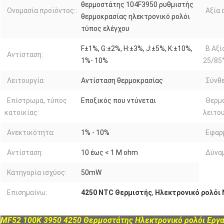
θερμοστάτης 104F3950 ρυθμιστής
Ονομασία προϊόντος::
Αξία 
θερμοκρασίας ηλεκτρονικό ρολόι
τύπος ελέγχου
F±1%, G:±2%, H:±3%, J:±5%, K:±10%,
Β Αξί
Αντίσταση:
1%- 10%
25/85°
Λειτουργία:
Αντίσταση θερμοκρασίας
Σύνθε
Επίστρωμα, τύπος
Εποξικός που ντύνεται
Θερμ
κατοικίας:
λειτου
Ανεκτικότητα:
1% - 10%
Εφαρ
Αντίσταση:
10 έως < 1 M ohm
Δύναμ
Κατηγορία ισχύος:
50mW
Επισημαίνω:
4250 NTC Θερμιστής
,
Ηλεκτρονικό ρολόι
MF52 100K 3950 4250 Θερμοστάτης Ηλεκτρονικό ρολόι Εργα