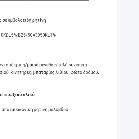
 σε εμβολοειδή ρητίνη
C=10KΩ±5% B25/50=3950K±1%
ανταπόκριση/μικρό μέγεθος/καλή συνέπεια
σιού, κινητήρες, μπαταρίες λιθίου, φώτα δρόμου,
ε επωξικό υλικό
ύ από ηπεικονική ρητίνη μολύβδου