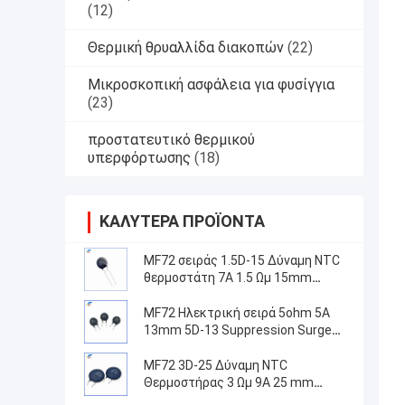
(12)
Θερμική θρυαλλίδα διακοπών
(22)
Μικροσκοπική ασφάλεια για φυσίγγια
(23)
προστατευτικό θερμικού
υπερφόρτωσης
(18)
ΚΑΛΎΤΕΡΑ ΠΡΟΪΌΝΤΑ
MF72 σειράς 1.5D-15 Δύναμη NTC
θερμοστάτη 7A 1.5 Ωμ 15mm
Κατάλληλο για την εναλλαγή
τροφοδοσίας
MF72 Ηλεκτρική σειρά 5ohm 5A
13mm 5D-13 Suppression Surge
Current NTC Θερμοστήρας για
εξοπλισμό τροφοδοσίας
MF72 3D-25 Δύναμη NTC
Θερμοστήρας 3 Ωμ 9A 25 mm
Κατάλληλο για την καταστολή