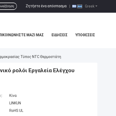
Ζητήστε ένα απόσπασμα
|
Greek
Αναζήτηση
ΠΙΚΟΙΝΩΝΉΣΤΕ ΜΑΖΊ ΜΑΣ
ΕΙΔΉΣΕΙΣ
ΥΠΟΘΈΣΕΙΣ
Θερμοκρασίας Τύπος NTC Θερμοστάτη
ικό ρολόι Εργαλεία Ελέγχου
ς:
Κίνα
LINKUN
RoHS UL