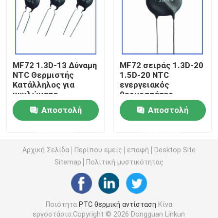
Τσιπ θέρμανσης PTC
Θερμοστήρας NTC
MF72 1.3D-13 Δύναμη
MF72 σειράς 1.3D-20
NTC Θερμιστής
1.5D-20 NTC
Κατάλληλος για
ενεργειακός
Θερμική αντίσταση SMD NTC
κυκλώματα
θερμοστάτης
ηλεκτρικής
κατάλληλος για
Αποστολή
Αποστολή
ενέργειας και
υψηλής ισχύος
Θερμοστήρας NTC ισχύος
οικιακές συσκευές
τροφοδοσία
ερώτησης
ερώτησης
Καταστολή ρεύματος
μεταγωγής
υπερβολικής τάσης
τροφοδοσίας
Αισθητήρας θερμοκρασίας NTC
Αρχική Σελίδα
Περίπου εμείς
επαφή
Desktop Site
Sitemap
Πολιτική μυστικότητας
Varistor μεταλλικών οξειδίων
Ποιότητα
PTC θερμική αντίσταση
Κίνα
SMD Varistor
εργοστάσιο.Copyright © 2026 Dongguan Linkun