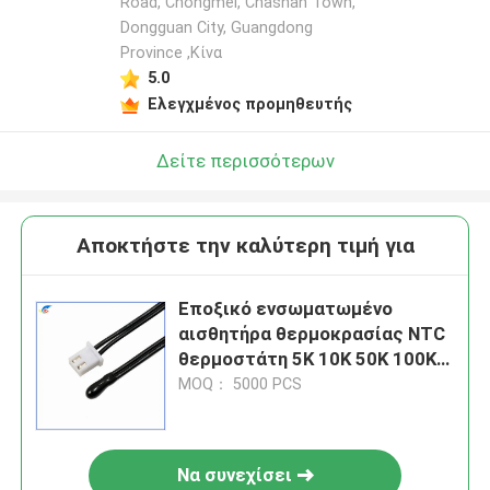
Road, Chongmei, Chashan Town,
Dongguan City, Guangdong
Province ,Κίνα
5.0
Ελεγχμένος προμηθευτής
Δείτε περισσότερων
Αποκτήστε την καλύτερη τιμή για
Εποξικό ενσωματωμένο
αισθητήρα θερμοκρασίας NTC
θερμοστάτη 5K 10K 50K 100K
3435 3950 αισθητήρας PVC με
MOQ： 5000 PCS
τερματικά σύνδεσης
Να συνεχίσει