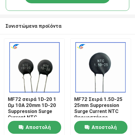
Συνιστώμενα προϊόντα
Σπίτι
MF72 σειρά 1D-20 1
MF72 Σειρά 1.5D-25
Ωμ 10A 20mm 1D-20
25mm Suppression
Suppression Surge
Surge Current NTC
Προϊόντα
Current NTC
Θερμοστήρας
Θερμοστήρας
κατάλληλος για την
Αποστολή
Αποστολή
κατάλληλος για
εναλλαγή
βίντεο