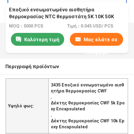
Εποξικό ενσωματωμένο αισθητήρα
θερμοκρασίας NTC θερμοστάτη 5K 10K 50K
100K 3435 3950 αισθητήρας PVC με τερματικά
MOQ：5000 PCS
Τιμή：0.045 USD/ PCS
σύνδεσης
Καλύτερη τιμή
Μας ελάτε σε
επαφή με
Περιγραφή προϊόντων
3435 Εποξικό ενσωματωμένο αισθ
ητήρα θερμοκρασίας CWF
,
Δέκτης θερμοκρασίας CWF 5k Epo
Υψηλό φως:
xy Encapsulated
,
Δέκτης θερμοκρασίας CWF 10k Ep
oxy Encapsulated