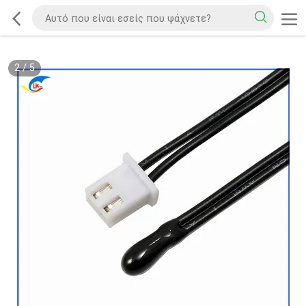
2
/
5