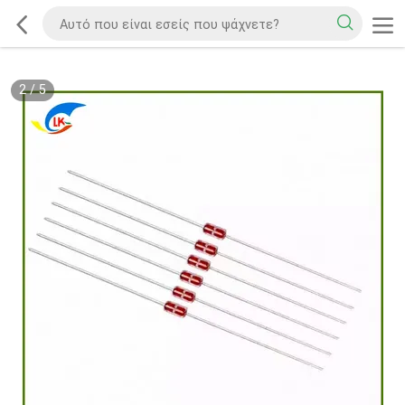
2
/
5