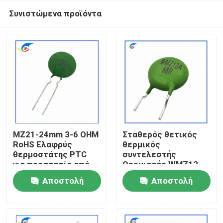
Συνιστώμενα προϊόντα
MZ21-24mm 3-6 OHM
Σταθερός θετικός
RoHS Ελαφρύς
θερμικός
θερμοστάτης PTC
συντελεστής
Σπίτι
για προστασία από
Θερμιστής WMZ12-
υπερεύματα
85BHV151NRoHS για
Αποστολή
Αποστολή
Σταθερός θετικός
προστασία από
Προϊόντα
θερμικός
υπερεύματα
ερώτησης
ερώτησης
συντελεστής
Πιστοποιημένος
συμβατός με το RoHS
βίντεο