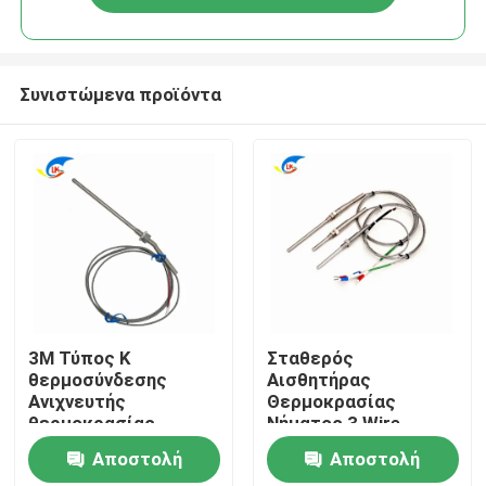
Συνιστώμενα προϊόντα
Σπίτι
3M Τύπος K
Σταθερός
θερμοσύνδεσης
Αισθητήρας
Ανιχνευτής
Θερμοκρασίας
Προϊόντα
θερμοκρασίας
Νήματος 3 Wire
100mm -100°C έως
PT100 PT1000
Αποστολή
Αποστολή
1250°C
Θερμίστορ για
βίντεο