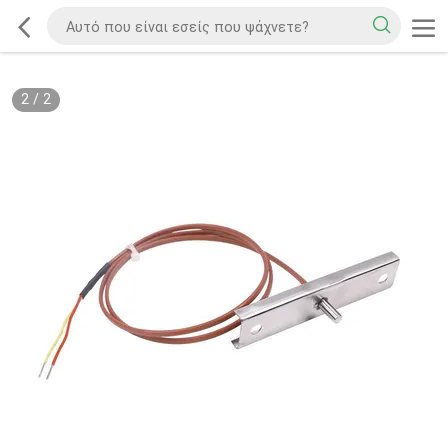
2
/
2