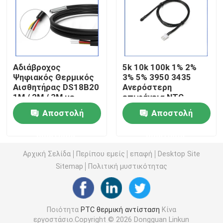
Τσιπ θέρμανσης PTC
Θερμοστήρας NTC
Αδιάβροχος
5k 10k 100k 1% 2%
Ψηφιακός Θερμικός
3% 5% 3950 3435
Αισθητήρας DS18B20
Ανερόστερη
Θερμική αντίσταση SMD NTC
1M / 2M / 3M με
επιφάνεια NTC
Αισθητήρα
Θερμοστάτη
Αποστολή
Αποστολή
Θερμοκρασίας και
αισθητήρα
Θερμοστήρας NTC ισχύος
XH2.54mm-3P για
θερμοκρασίας για
ερώτησης
ερώτησης
διάφορες μετρήσεις
αυτοκίνητο
θερμοκρασίας
Αισθητήρας θερμοκρασίας NTC
Αρχική Σελίδα
Περίπου εμείς
επαφή
Desktop Site
Sitemap
Πολιτική μυστικότητας
Varistor μεταλλικών οξειδίων
Ποιότητα
PTC θερμική αντίσταση
Κίνα
SMD Varistor
εργοστάσιο.Copyright © 2026 Dongguan Linkun