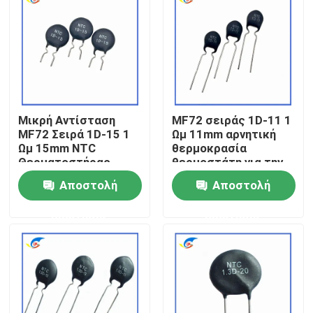
Σχετικά με εμάς
Επισκεψή εργοστασίου
Μικρή Αντίσταση
MF72 σειράς 1D-11 1
Έλεγχος ποιότητας
MF72 Σειρά 1D-15 1
Ωμ 11mm αρνητική
Ωμ 15mm NTC
θερμοκρασία
Θερματοστήρας
θερμοστάτη για την
Επικοινωνήστε μαζί μας
Κατάλληλος για την
εναλλαγή
Αποστολή
Αποστολή
Εναλλαγή Δυναμικού
τροφοδοτήσεων
Αναπροσαρμοστή
ερώτησης
ερώτησης
Ειδήσεις
Υποθέσεις
PTC θερμική αντίσταση