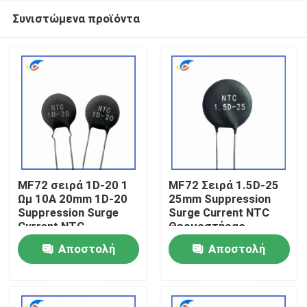
Συνιστώμενα προϊόντα
MF72 σειρά 1D-20 1
MF72 Σειρά 1.5D-25
Ωμ 10A 20mm 1D-20
25mm Suppression
Suppression Surge
Surge Current NTC
Σπίτι
Current NTC
Θερμοστήρας
Θερμοστήρας
κατάλληλος για την
Αποστολή
Αποστολή
κατάλληλος για
εναλλαγή
Προϊόντα
παροχή ενέργειας
τροφοδοσίας
ερώτησης
ερώτησης
υψηλής ισχύος
βίντεο