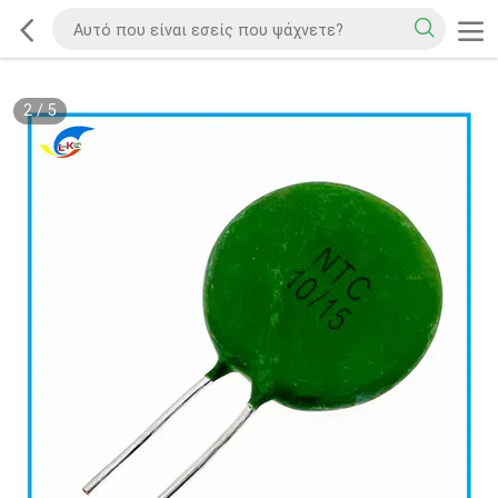
2
/
5