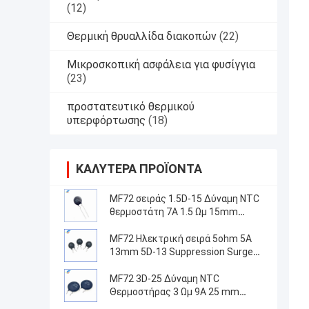
(12)
Θερμική θρυαλλίδα διακοπών
(22)
Μικροσκοπική ασφάλεια για φυσίγγια
(23)
προστατευτικό θερμικού
υπερφόρτωσης
(18)
ΚΑΛΎΤΕΡΑ ΠΡΟΪΌΝΤΑ
MF72 σειράς 1.5D-15 Δύναμη NTC
θερμοστάτη 7A 1.5 Ωμ 15mm
Κατάλληλο για την εναλλαγή
τροφοδοσίας
MF72 Ηλεκτρική σειρά 5ohm 5A
13mm 5D-13 Suppression Surge
Current NTC Θερμοστήρας για
εξοπλισμό τροφοδοσίας
MF72 3D-25 Δύναμη NTC
Θερμοστήρας 3 Ωμ 9A 25 mm
Κατάλληλο για την καταστολή