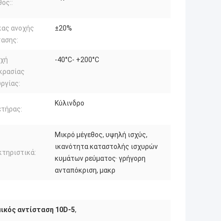
ος::
κας ανοχής
±20%
τασης:
οχή
-40°C- +200°C
κρασίας
ργίας:
Κύλινδρο
ετήρας:
Μικρό μέγεθος, υψηλή ισχύς,
ικανότητα καταστολής ισχυρών
τηριστικά:
κυμάτων ρεύματος· γρήγορη
ανταπόκριση, μακρ
ικός αντίσταση 10D-5
,