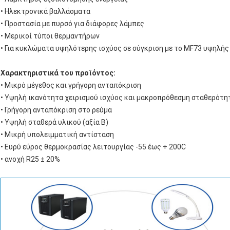
• Ηλεκτρονικά βαλλάσματα
• Προστασία με πυρσό για διάφορες λάμπες
• Μερικοί τύποι θερμαντήρων
• Για κυκλώματα υψηλότερης ισχύος σε σύγκριση με το MF73 υψηλή
Χαρακτηριστικά του προϊόντος:
• Μικρό μέγεθος και γρήγορη ανταπόκριση
• Υψηλή ικανότητα χειρισμού ισχύος και μακροπρόθεσμη σταθερότητ
• Γρήγορη ανταπόκριση στο ρεύμα
• Υψηλή σταθερά υλικού (αξία Β)
• Μικρή υπολειμματική αντίσταση
• Ευρύ εύρος θερμοκρασίας λειτουργίας -55 έως + 200C
• ανοχή R25 ± 20%