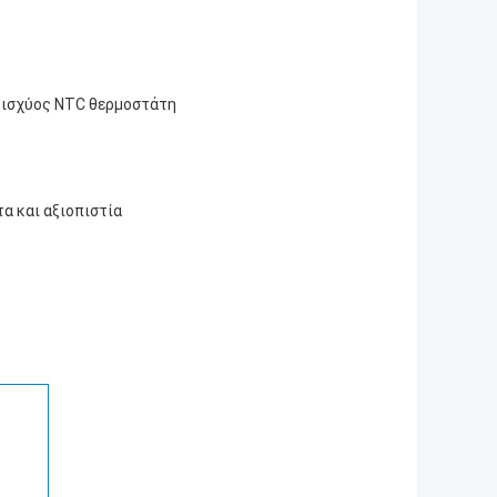
ς ισχύος NTC θερμοστάτη
α και αξιοπιστία