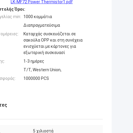
LK-MF72 Power Thermistor1.pdf
τολής Όροι:
ελίας min:
1000 κομμάτια
Διαπραγματεύσιμα
ομέρειες:
Καταρχάς συσκευάζεται σε
σακούλα OPP και στη συνέχεια
ενισχύεται με κάρτονες για
εξωτερική συσκευασί
ης:
1-3 ημέρες
T/T, Western Union,
σφοράς:
1000000 PCS
τες
5 χιλιοστά