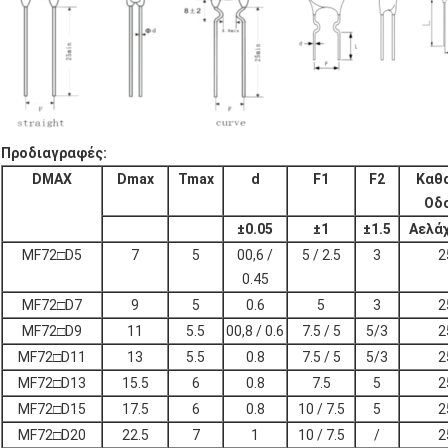
Προδιαγραφές:
DMAX
Dmax
Tmax
d
F1
F2
Καθ
Οδ
±
0.05
±
1
±
1.5
Α
ελά
MF72□D5
7
5
00,6 /
5 / 2.5
3
2
0.45
MF72□D7
9
5
0.6
5
3
2
MF72□D9
11
5.5
00,8 / 0.6
7.5 / 5
5/3
2
MF72□D11
13
5.5
0.8
7.5 / 5
5/3
2
MF72□D13
15.5
6
0.8
7.5
5
2
MF72□D15
17.5
6
0.8
10 / 7.5
5
2
MF72□D20
22.5
7
1
10 / 7.5
/
2