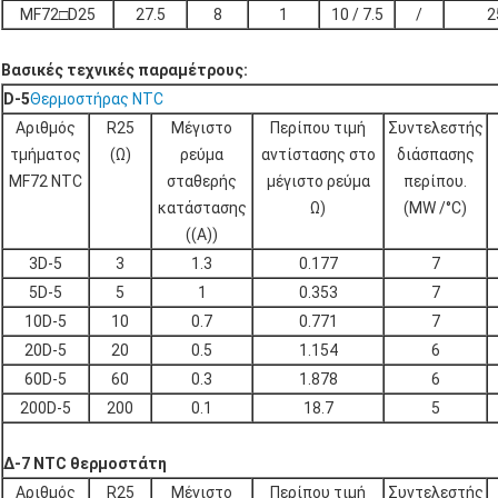
MF72□D25
27.5
8
1
10 / 7.5
/
2
Βασικές τεχνικές παραμέτρους:
D-5
Θερμοστήρας NTC
Αριθμός
R25
Μέγιστο
Περίπου τιμή
Συντελεστής
τμήματος
(Ω)
ρεύμα
αντίστασης στο
διάσπασης
MF72 NTC
σταθερής
μέγιστο ρεύμα
περίπου.
κατάστασης
Ω)
(MW /°C)
((A))
3D-5
3
1.3
0.177
7
5D-5
5
1
0.353
7
10D-5
10
0.7
0.771
7
20D-5
20
0.5
1.154
6
60D-5
60
0.3
1.878
6
200D-5
200
0.1
18.7
5
Δ-7 NTC θερμοστάτη
Αριθμός
R25
Μέγιστο
Περίπου τιμή
Συντελεστής