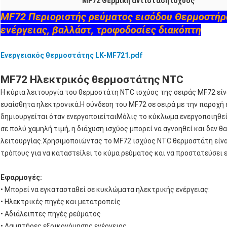
MF72 Θερμική αντίσταση ισχύος
MF72 Περιοριστής ρεύματος εισόδου Θερμοστήρ
ενέργειας, βαλλάστ, τροφοδοσίες διακόπτη
Ενεργειακός θερμοστάτης LK-MF721.pdf
MF72 Ηλεκτρικός θερμοστάτης NTC
Η κύρια λειτουργία του θερμοστάτη NTC ισχύος της σειράς MF72 εί
ευαίσθητα ηλεκτρονικά.Η σύνδεση του MF72 σε σειρά με την παροχή 
δημιουργείται όταν ενεργοποιείταιΜόλις το κύκλωμα ενεργοποιηθεί
σε πολύ χαμηλή τιμή, η διάχυση ισχύος μπορεί να αγνοηθεί και δεν θ
λειτουργίας.Χρησιμοποιώντας το MF72 ισχύος NTC θερμοστάτη είνα
τρόπους για να καταστείλει το κύμα ρεύματος και να προστατεύσει 
Εφαρμογές:
• Μπορεί να εγκατασταθεί σε κυκλώματα ηλεκτρικής ενέργειας:
• Ηλεκτρικές πηγές και μετατροπείς
• Αδιάλειπτες πηγές ρεύματος
• Λαμπτήρες εξοικονόμησης ενέργειας