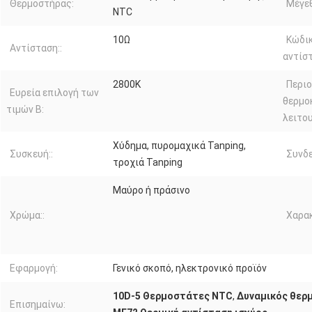
Θερμοστήρας:
Μέγεθ
NTC
10Ω
Κώδι
Αντίσταση::
αντίσ
2800K
Περι
Ευρεία επιλογή των
θερμο
τιμών Β:
λειτου
Χύδημα, πυρομαχικά Tanping,
Συσκευή::
Συνδ
τροχιά Tanping
Μαύρο ή πράσινο
Χρώμα::
Χαρακ
Εφαρμογή:
Γενικό σκοπό, ηλεκτρονικό προϊόν
10D-5 Θερμοστάτες NTC
,
Δυναμικός θερμ
Επισημαίνω: