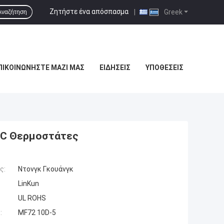
Ζητήστε ένα απόσπασμα
|
Greek
Αναζήτηση
ΠΙΚΟΙΝΩΝΉΣΤΕ ΜΑΖΊ ΜΑΣ
ΕΙΔΉΣΕΙΣ
ΥΠΟΘΈΣΕΙΣ
TC Θερμοστάτες
ς:
Ντονγκ Γκουάνγκ
LinKun
UL ROHS
:
MF72 10D-5