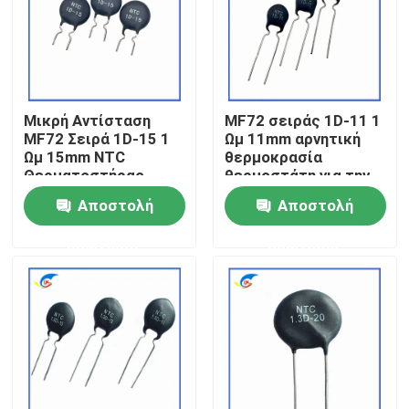
Σχετικά με εμάς
Επισκεψή εργοστασίου
Μικρή Αντίσταση
MF72 σειράς 1D-11 1
MF72 Σειρά 1D-15 1
Ωμ 11mm αρνητική
Ωμ 15mm NTC
θερμοκρασία
Έλεγχος ποιότητας
Θερματοστήρας
θερμοστάτη για την
Κατάλληλος για την
εναλλαγή
Αποστολή
Αποστολή
Εναλλαγή Δυναμικού
τροφοδοτήσεων
Επικοινωνήστε μαζί μας
Αναπροσαρμοστή
ερώτησης
ερώτησης
Ειδήσεις
Υποθέσεις
PTC θερμική αντίσταση