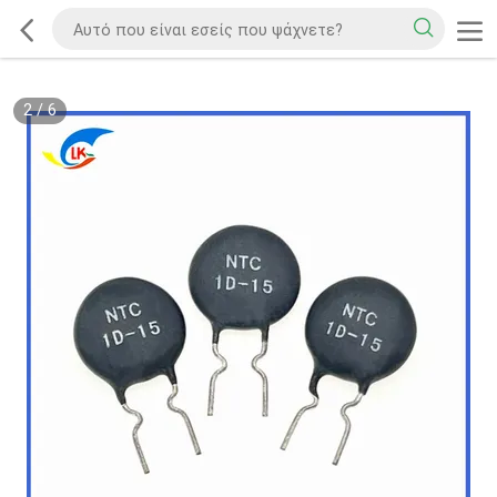
2
/
6