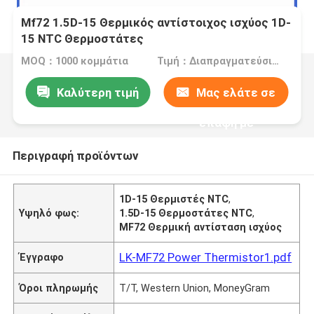
Mf72 1.5D-15 Θερμικός αντίστοιχος ισχύος 1D-
15 NTC Θερμοστάτες
MOQ：1000 κομμάτια
Τιμή：Διαπραγματεύσιμα
Καλύτερη τιμή
Μας ελάτε σε
επαφή με
Περιγραφή προϊόντων
1D-15 Θερμιστές NTC
,
Υψηλό φως:
1.5D-15 Θερμοστάτες NTC
,
MF72 Θερμική αντίσταση ισχύος
LK-MF72 Power Thermistor1.pdf
Έγγραφο
Όροι πληρωμής
T/T, Western Union, MoneyGram