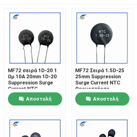
MF72 σειρά 1D-20 1
MF72 Σειρά 1.5D-25
Ωμ 10A 20mm 1D-20
25mm Suppression
Suppression Surge
Surge Current NTC
Current NTC
Θερμοστήρας
Θερμοστήρας
κατάλληλος για την
Σπίτι
Αποστολή
Αποστολή
κατάλληλος για
εναλλαγή
παροχή ενέργειας
τροφοδοσίας
ερώτησης
ερώτησης
υψηλής ισχύος
Προϊόντα
βίντεο