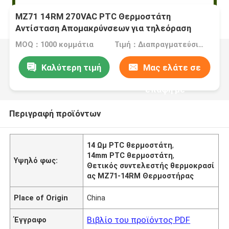
MZ71 14RM 270VAC PTC Θερμοστάτη
Αντίσταση Απομακρύνσεων για τηλεόραση
MOQ：1000 κομμάτια
Τιμή：Διαπραγματεύσιμα
Καλύτερη τιμή
Μας ελάτε σε
επαφή με
Περιγραφή προϊόντων
14 Ωμ PTC θερμοστάτη
,
14mm PTC θερμοστάτη
,
Υψηλό φως:
Θετικός συντελεστής θερμοκρασί
ας MZ71-14RM Θερμοστήρας
Place of Origin
China
Βιβλίο του προϊόντος PDF
Έγγραφο