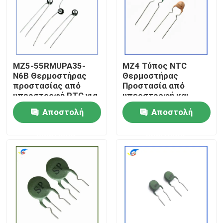
Σχετικά με εμάς
Επισκεψή εργοστασίου
MZ5-55RMUPA35-
MZ4 Τύπος NTC
N6B Θερμοστήρας
Θερμοστήρας
προστασίας από
Προστασία από
Έλεγχος ποιότητας
υπερστροφή PTC για
υπερστροφή και
προϊόντα ελέγχου
υπερφόρτωση
Αποστολή
Αποστολή
του ανέμου
Επικοινωνήστε μαζί μας
ερώτησης
ερώτησης
Ειδήσεις
Υποθέσεις
PTC θερμική αντίσταση