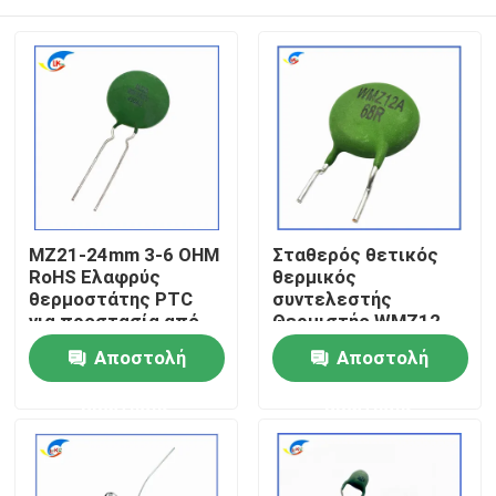
MZ21-24mm 3-6 OHM
Σταθερός θετικός
RoHS Ελαφρύς
θερμικός
θερμοστάτης PTC
συντελεστής
για προστασία από
Θερμιστής WMZ12-
υπερεύματα
85BHV151NRoHS για
Σπίτι
Αποστολή
Αποστολή
Σταθερός θετικός
προστασία από
θερμικός
υπερεύματα
ερώτησης
ερώτησης
συντελεστής
Πιστοποιημένος
Προϊόντα
συμβατός με το RoHS
βίντεο