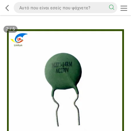
2
/
5