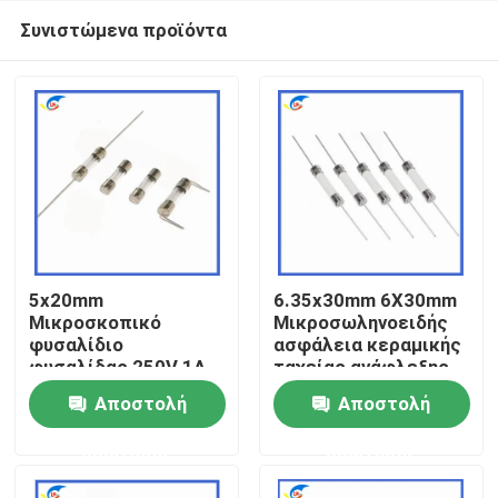
Συνιστώμενα προϊόντα
5x20mm
6.35x30mm 6X30mm
Μικροσκοπικό
Μικροσωληνοειδής
φυσαλίδιο
ασφάλεια κεραμικής
Σπίτι
φυσαλίδας 250V 1A-
ταχείας ανάφλεξης
16A γυάλινο σωλήνα
F10A/12A/15A/20A/25A/
Αποστολή
Αποστολή
Pin Double Cap
Προϊόντα
ερώτησης
ερώτησης
βίντεο