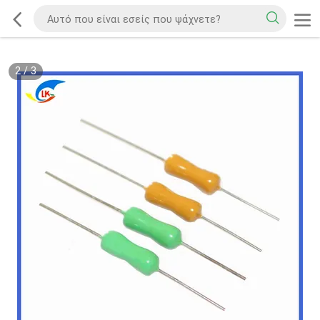
2
/
3