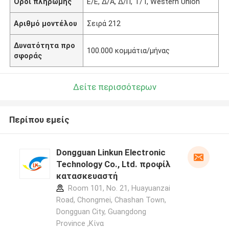
Όροι πληρωμής
Ε/Ε, Δ/Α, Δ/Π, Τ/Τ, Western Union
Αριθμό μοντέλου
Σειρά 212
Δυνατότητα προ
100.000 κομμάτια/μήνας
σφοράς
Δείτε περισσότερων
Περίπου εμείς
Dongguan Linkun Electronic
Technology Co., Ltd. προφίλ
κατασκευαστή
Room 101, No. 21, Huayuanzai
Road, Chongmei, Chashan Town,
Dongguan City, Guangdong
Province ,Κίνα