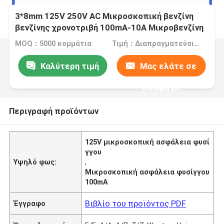
3*8mm 125V 250V AC Μικροσκοπική βενζίνη
βενζίνης χρονοτριβή 100mA-10A Μικροβενζίνη
βενζίνης
MOQ：5000 κομμάτια
Τιμή：Διαπραγματεύσιμα
Καλύτερη τιμή
Μας ελάτε σε
επαφή με
Περιγραφή προϊόντων
125V μικροσκοπική ασφάλεια φυσί
γγου
Υψηλό φως:
,
Μικροσκοπική ασφάλεια φυσίγγου
100mA
Βιβλίο του προϊόντος PDF
Έγγραφο