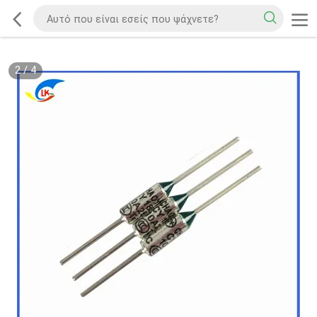
2
/
4