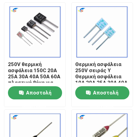
250V θερμική
Θερμική ασφάλεια
ασφάλεια 150C 20A
250V σειράς Y
25A 30A 40A 50A 60A
Θερμική ασφάλεια
πλαστική θήκη για
10A 20A 25A 30A 40A
μακροχρόνια
100°C
Αποστολή
Αποστολή
Σπίτι
ερώτησης
ερώτησης
Προϊόντα
βίντεο