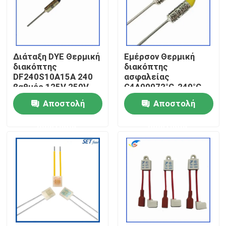
Σχετικά με εμάς
Διάταξη DYE Θερμική
Εμέρσον Θερμική
Επισκεψή εργοστασίου
διακόπτης
διακόπτης
DF240S10A15A 240
ασφαλείας
βαθμός 125V 250V
G4A00072°C-240°C
Έλεγχος ποιότητας
5A 10A 15A 20A 25A
Αποστολή
Αποστολή
250V
Επικοινωνήστε μαζί μας
ερώτησης
ερώτησης
Ειδήσεις
Υποθέσεις
PTC θερμική αντίσταση