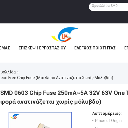
 ΕΜΆΣ
ΕΠΙΣΚΕΨΉ ΕΡΓΟΣΤΑΣΊΟΥ
ΈΛΕΓΧΟΣ ΠΟΙΌΤΗΤΑΣ
Ε
ρυαλλίδα
ead Free Chip Fuse (Μια Φορά Ανατινάζεται Χωρίς Μόλυβδο)
SMD 0603 Chip Fuse 250mA~5A 32V 63V One Ti
φορά ανατινάζεται χωρίς μόλυβδο)
Λεπτομέρειες:
Place of Origin: