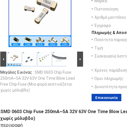
Μάρκα:
Πιστοποίηση:
Αριθμό μοντέλου:
Έγγραφο:
Πληρωμής & Αποσ
Ποσότητα παραγγ
Τιμή:
Συσκευασία λεπτ
Χρόνος παράδοση
Μεγάλες Εικόνας :
SMD 0603 Chip Fuse
250mA~5A 32V 63V One Time Blow Lead
Όροι πληρωμής:
Free Chip Fuse (Μια φορά ανατινάζεται
Δυνατότητα προ
χωρίς μόλυβδο)
Επικοινωνία
SMD 0603 Chip Fuse 250mA~5A 32V 63V One Time Blow Lea
χωρίς μόλυβδο)
περιγραφή