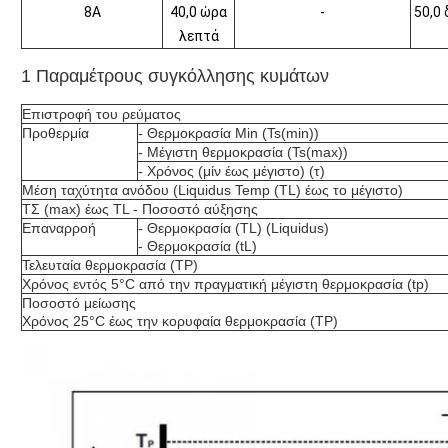
8Α
40,0 ώρα
-
50,0
λεπτά
1 Παραμέτρους συγκόλλησης κυμάτων
Επιστροφή του ρεύματος
Προθερμία
- Θερμοκρασία Min (Ts(min))
- Μέγιστη θερμοκρασία (Ts(max))
- Χρόνος (μίν έως μέγιστο) (τ)
Μέση ταχύτητα ανόδου (Liquidus Temp (TL) έως το μέγιστο)
ΤΣ (max) έως TL - Ποσοστό αύξησης
Επαναρροή
- Θερμοκρασία (TL) (Liquidus)
- Θερμοκρασία (tL)
Τελευταία θερμοκρασία (TP)
Χρόνος εντός 5°C από την πραγματική μέγιστη θερμοκρασία (tp)
Ποσοστό μείωσης
Χρόνος 25°C έως την κορυφαία θερμοκρασία (TP)