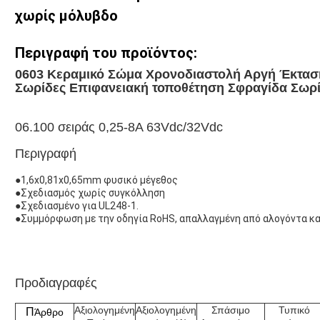
χωρίς μόλυβδο
Περιγραφή του προϊόντος:
0603 Κεραμικό Σώμα Χρονοδιαστολή Αργή Έκτα
Σωρίδες Επιφανειακή τοποθέτηση Σφραγίδα Σωρ
06.100 σειράς 0,25-8A 63Vdc/32Vdc
Περιγραφή
●1,6x0,81x0,65mm φυσικό μέγεθος
●Σχεδιασμός χωρίς συγκόλληση
●Σχεδιασμένο για UL248-1.
●Συμμόρφωση με την οδηγία RoHS, απαλλαγμένη από αλογόντα κα
Προδιαγραφές
Αξιολογημένη
Αξιολογημένη
Σπάσιμο
Τυπικό
Π
Άρθρο