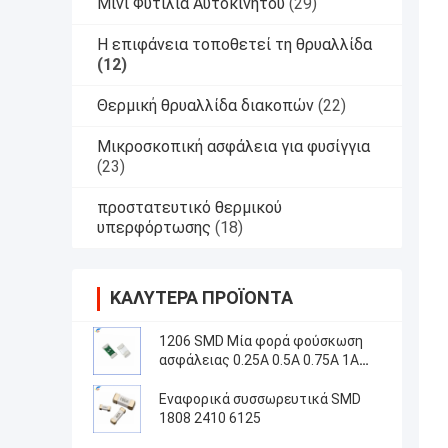
Μίνι Φυτίλια Αυτοκινήτου
(29)
Η επιφάνεια τοποθετεί τη θρυαλλίδα
(12)
Θερμική θρυαλλίδα διακοπών
(22)
Μικροσκοπική ασφάλεια για φυσίγγια
(23)
προστατευτικό θερμικού
υπερφόρτωσης
(18)
ΚΑΛΎΤΕΡΑ ΠΡΟΪΌΝΤΑ
1206 SMD Μία φορά φούσκωση
ασφάλειας 0.25A 0.5A 0.75A 1A
1.5A 2A 3A 5A 63 ((V)
Εναφορικά συσσωρευτικά SMD
1808 2410 6125