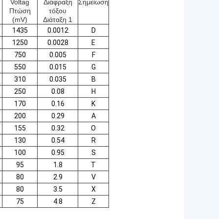
Voltag
Διάφραξη
Σημείωση
Πτώση
τόξου
(mV)
Διάταξη 1
1435
0.0012
D
1250
0.0028
Ε
750
0.005
F
550
0.015
G
310
0.035
Β
250
0.08
H
170
0.16
Κ
200
0.29
Α
155
0.32
Ο
130
0.54
R
100
0.95
S
95
1.8
Τ
80
2.9
V
80
3.5
X
75
4.8
Z