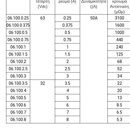
Τετάρτη
ρεύμα (Α)
Δυναμικότητα
κρύωμα
(Vdc)
((A)
Αντίσταση
(μΩμ)
06.100.0.25
63
0.25
50Α
3100
06.100.0.375
0.375
1600
06.100.0.5
0.5
1000
06.100.0.75
0.75
440
06.100.1
1
240
06.100.1.5
1.5
125
06.100.2
2
68
06.100.2.5
2.5
52
06.100.3
3
34
06.100.3.5
32
3.5
22
06.100.4
4
20
06.100.5
5
13
06.100.6
6
8.5
06.100.7
7
6.5
06.100.8
8
5.3