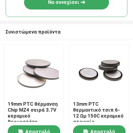
Να συνεχίσει
Συνιστώμενα προϊόντα
Σπίτι
19mm PTC θέρμανση
13mm PTC
Chip MZ4 σειρά 3.7V
θερμαντικό τσιπ 6-
Προϊόντα
κεραμικό
12 Ωμ 150C κεραμικό
θερμοστάτη
στοιχείο
βίντεο
Αποστολή
Αποστολή