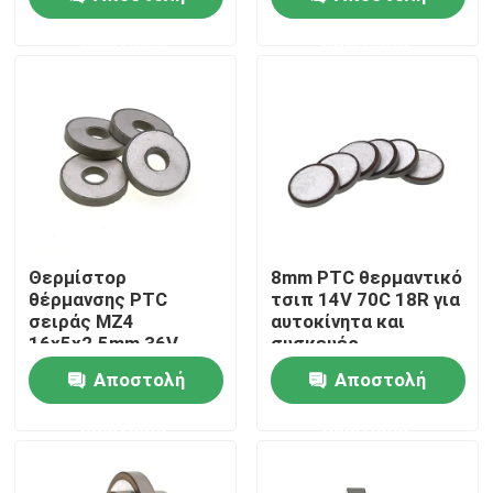
ερώτησης
ερώτησης
Σχετικά με εμάς
Επισκεψή εργοστασίου
Έλεγχος ποιότητας
Επικοινωνήστε μαζί μας
Θερμίστορ
8mm PTC θερμαντικό
θέρμανσης PTC
τσιπ 14V 70C 18R για
σειράς MZ4
αυτοκίνητα και
Ειδήσεις
16x5x2.5mm 36V
συσκευές
235C για Εφαρμογές
Αποστολή
Αποστολή
Αυτοκινήτων
Υποθέσεις
ερώτησης
ερώτησης
PTC θερμική αντίσταση