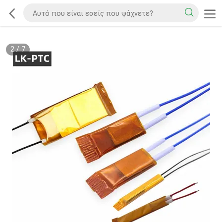
2
/
7