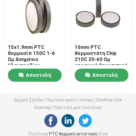
Τσιπ θέρμανσης PTC
Θερμοστήρας NTC
15x1.9mm PTC
16mm PTC
θερμοσίπ 150C 1-6
θερμοστάτη Chip
Θερμική αντίσταση SMD NTC
Ωμ Ασημένιο
210C 20-60 Ωμ
Ηλεκτροδίου
κεραμικό θερμαντικό
Θερμοστήρα
στοιχείο
Θερμοστήρας NTC ισχύος
Αποστολή
Αποστολή
ερώτησης
ερώτησης
Αισθητήρας θερμοκρασίας NTC
Αρχική Σελίδα
Περίπου εμείς
επαφή
Desktop Site
Sitemap
Πολιτική μυστικότητας
Varistor μεταλλικών οξειδίων
SMD Varistor
Ποιότητα
PTC θερμική αντίσταση
Κίνα