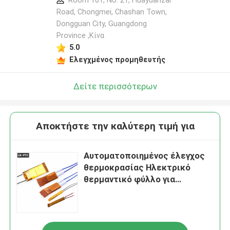
Room 101, No. 21, Huayuanzai
Road, Chongmei, Chashan Town,
Dongguan City, Guangdong
Province ,Κίνα
5.0
Ελεγχμένος προμηθευτής
Δείτε περισσότερων
Αποκτήστε την καλύτερη τιμή για
Αυτοματοποιημένος έλεγχος
θερμοκρασίας Ηλεκτρικό
θερμαντικό φύλλο για
καλλυντικό 60-305C 50-1000W
KW Προσαρμοσμένο κατά
παραγγελία