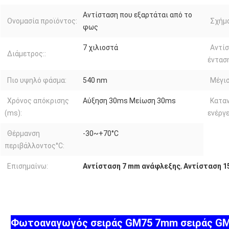
Αντίσταση που εξαρτάται από το
Ονομασία προϊόντος:
Σχήμα
φως
7 χιλιοστά
Αντί
Διάμετρος::
ένταση
Πιο υψηλό φάσμα:
540 nm
Μέγι
Χρόνος απόκρισης
Αύξηση 30ms Μείωση 30ms
Κατα
(ms):
ενέργ
Θέρμανση
-30~+70°C
περιβάλλοντος°C:
Επισημαίνω:
Αντίσταση 7 mm ανάφλεξης
,
Αντίσταση 1
Φωτοαναγωγός σειράς GM75 7mm σειράς GM 