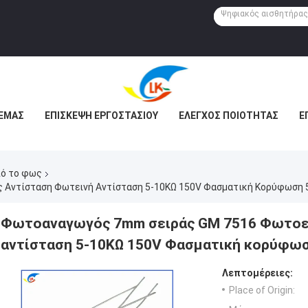
 ΕΜΆΣ
ΕΠΙΣΚΕΨΉ ΕΡΓΟΣΤΑΣΊΟΥ
ΈΛΕΓΧΟΣ ΠΟΙΌΤΗΤΑΣ
Ε
πό το φως
Αντίσταση Φωτεινή Αντίσταση 5-10KΩ 150V Φασματική Κορύφωση
Φωτοαναγωγός 7mm σειράς GM 7516 Φωτοε
αντίσταση 5-10KΩ 150V Φασματική κορύφω
Λεπτομέρειες:
Place of Origin: