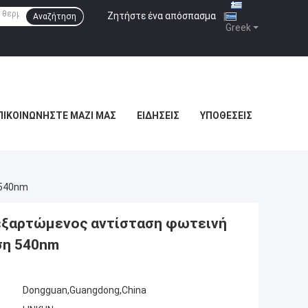
Ζητήστε ένα απόσπασμα
|
Αναζήτηση
Greek
ΠΙΚΟΙΝΩΝΉΣΤΕ ΜΑΖΊ ΜΑΣ
ΕΙΔΉΣΕΙΣ
ΥΠΟΘΈΣΕΙΣ
 540nm
ξαρτώμενος αντίσταση φωτεινή
ση 540nm
Dongguan,Guangdong,China