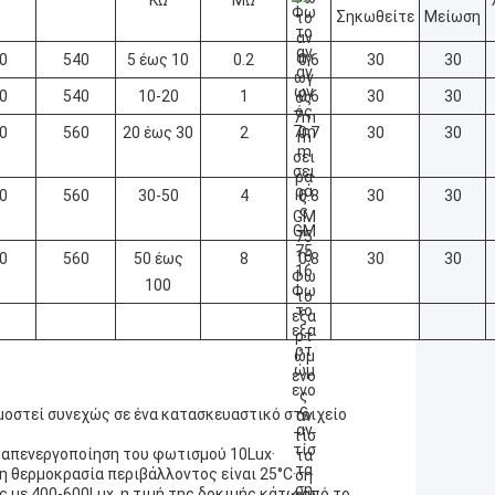
Σηκωθείτε
Μείωση
0
540
5 έως 10
0.2
0.6
30
30
0
540
10-20
1
0.6
30
30
0
560
20 έως 30
2
0.7
30
30
0
560
30-50
4
0.8
30
30
0
560
50 έως
8
0.8
30
30
100
μοστεί συνεχώς σε ένα κατασκευαστικό στοιχείο
 απενεργοποίηση του φωτισμού 10Lux·
η θερμοκρασία περιβάλλοντος είναι 25°C·
 με 400-600Lux, η τιμή της δοκιμής κάτω από το