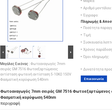
Μάρκα:
Αριθμό μοντέλου:
Έγγραφο:
Πληρωμής & Αποσ
Ποσότητα παραγγ
Τιμή:
Συσκευασία λεπτ
Χρόνος παράδοση
Όροι πληρωμής:
Μεγάλες Εικόνας :
Φωτοαναγωγός 7mm
σειράς GM 7516 Φωτοεξαρτώμενος
Δυνατότητα προ
αντίσταση φωτεινή αντίσταση 5-10KΩ 150V
Επικοινωνία
Φασματική κορύφωση 540nm
Φωτοαναγωγός 7mm σειράς GM 7516 Φωτοεξαρτώμενος α
Φασματική κορύφωση 540nm
περιγραφή