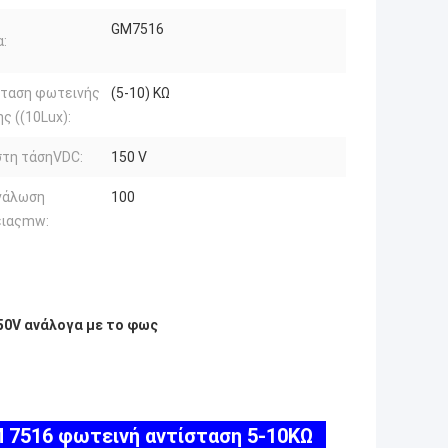
GM7516
:
σταση φωτεινής
(5-10) KΩ
ς ((10Lux):
στη τάσηVDC:
150 V
νάλωση
100
ειαςmw:
50V ανάλογα με το φως
7516 φωτεινή αντίσταση 5-10KΩ