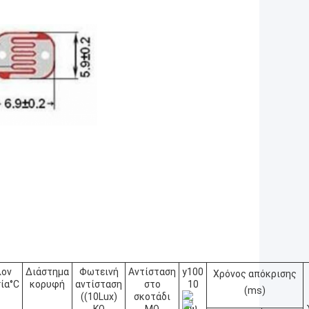
λον
Διάστημα
Φωτεινή
Αντίσταση
y100
Χρόνος απόκρισης
ία°C
κορυφή
αντίσταση
στο
10
(ms)
((10Lux)
σκοτάδι
KΩ
MΩ