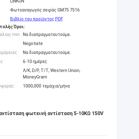
LINKUN
Φωτοαναγωγός σειράς GM75 7516
Βιβλίο του προϊόντος PDF
τολής Όροι:
ελίας min:
Να διαπραγματευτούμε.
Negotiate
ομέρειες:
Να διαπραγματευτούμε.
ς:
6-10 ημέρες
Λ/Κ, D/P, T/T, Western Union,
MoneyGram
σφοράς:
1000,000 τεμάχια/μήνα
ντίσταση φωτεινή αντίσταση 5-10KΩ 150V