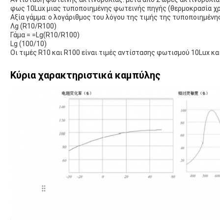
φως 10Lux μιας τυποποιημένης φωτεινής πηγής (θερμοκρασία χρ
Αξία γάμμα: ο λογάριθμος του λόγου της τιμής της τυποποιημένης
Λg (R10/R100)
Γάμα = =Lg(R10/R100)
Lg (100/10)
Οι τιμές R10 και R100 είναι τιμές αντίστασης φωτισμού 10Lux και 
Κύρια χαρακτηριστικά καμπύλης