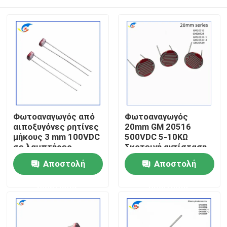
Φωτοαναγωγός από
Φωτοαναγωγός
αιποξυγόνες ρητίνες
20mm GM 20516
μήκους 3 mm 100VDC
500VDC 5-10KΩ
σε λαμπτήρες
Σκοτεινή αντίσταση
1MΩ σε λαμπτήρες
Σπίτι
Αποστολή
Αποστολή
παιχνιδιών
ερώτησης
ερώτησης
Προϊόντα
βίντεο