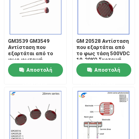
Σχετικά με εμάς
Επισκεψή εργοστασίου
GM3539 GM3549
GM 20528 Αντίσταση
Αντίσταση που
που εξαρτάται από
εξαρτάται από το
το φως τάση 500VDC
Έλεγχος ποιότητας
φως φωτεινή
10-20KΩ Σκοτεινή
αντίσταση 100-
αντίσταση 1MΩ
Αποστολή
Αποστολή
200KΩ 100VDC σε
Επικοινωνήστε μαζί μας
λαμπτήρες
ερώτησης
ερώτησης
Ειδήσεις
Υποθέσεις
PTC θερμική αντίσταση