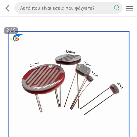
2
/
5