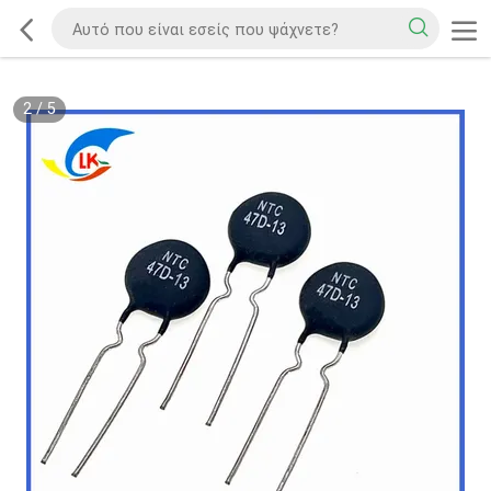
2
/
5