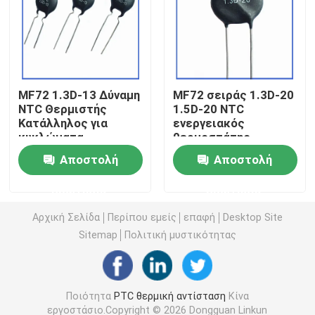
Τσιπ θέρμανσης PTC
Θερμοστήρας NTC
MF72 1.3D-13 Δύναμη
MF72 σειράς 1.3D-20
NTC Θερμιστής
1.5D-20 NTC
Κατάλληλος για
ενεργειακός
Θερμική αντίσταση SMD NTC
κυκλώματα
θερμοστάτης
ηλεκτρικής
κατάλληλος για
Αποστολή
Αποστολή
ενέργειας και
υψηλής ισχύος
Θερμοστήρας NTC ισχύος
οικιακές συσκευές
τροφοδοσία
ερώτησης
ερώτησης
Καταστολή ρεύματος
μεταγωγής
υπερβολικής τάσης
τροφοδοσίας
Αισθητήρας θερμοκρασίας NTC
Αρχική Σελίδα
Περίπου εμείς
επαφή
Desktop Site
Sitemap
Πολιτική μυστικότητας
Varistor μεταλλικών οξειδίων
Ποιότητα
PTC θερμική αντίσταση
Κίνα
SMD Varistor
εργοστάσιο.Copyright © 2026 Dongguan Linkun