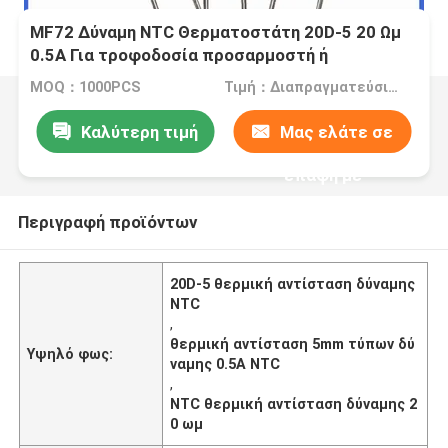
MF72 Δύναμη NTC Θερματοστάτη 20D-5 20 Ωμ
0.5A Για τροφοδοσία προσαρμοστή ή
τροφοδοσία διακόπτη LED
MOQ：1000PCS
Τιμή：Διαπραγματεύσιμα
Καλύτερη τιμή
Μας ελάτε σε
επαφή με
Περιγραφή προϊόντων
20D-5 θερμική αντίσταση δύναμης
NTC
,
θερμική αντίσταση 5mm τύπων δύ
Υψηλό φως:
ναμης 0.5A NTC
,
NTC θερμική αντίσταση δύναμης 2
0 ωμ