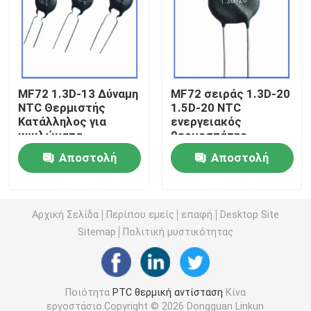
Τσιπ θέρμανσης PTC
Θερμοστήρας NTC
MF72 1.3D-13 Δύναμη
MF72 σειράς 1.3D-20
NTC Θερμιστής
1.5D-20 NTC
Κατάλληλος για
ενεργειακός
Θερμική αντίσταση SMD NTC
κυκλώματα
θερμοστάτης
ηλεκτρικής
κατάλληλος για
Αποστολή
Αποστολή
ενέργειας και
υψηλής ισχύος
Θερμοστήρας NTC ισχύος
οικιακές συσκευές
τροφοδοσία
ερώτησης
ερώτησης
Καταστολή ρεύματος
μεταγωγής
υπερβολικής τάσης
τροφοδοσίας
Αισθητήρας θερμοκρασίας NTC
Αρχική Σελίδα
Περίπου εμείς
επαφή
Desktop Site
Sitemap
Πολιτική μυστικότητας
Varistor μεταλλικών οξειδίων
Ποιότητα
PTC θερμική αντίσταση
Κίνα
SMD Varistor
εργοστάσιο.Copyright © 2026 Dongguan Linkun