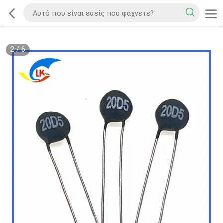
2
/
6