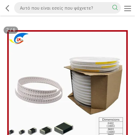
2
/
6