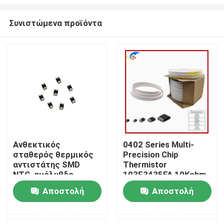
Συνιστώμενα προϊόντα
Ανθεκτικός
0402 Series Multi-
σταθερός θερμικός
Precision Chip
Σπίτι
αντιστάτης SMD
Thermistor
NTC, αμόλυβδο
103F3435FA 10Kohm
Varistor NTC
3435k
Προϊόντα
Αποστολή
Αποστολή
ερώτησης
ερώτησης
βίντεο