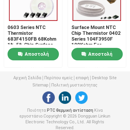
Τσιπ θέρμανσης PTC
0603 Series NTC
Surface Mount NTC
Thermistor
Chip Thermistor 0402
Θερμοστήρας NTC
683F4150FB 68Kohm
Series 104F3950F
1%-5% Chip Surface
100Kohm For
Mount
Detection
Θερμική αντίσταση SMD NTC
Αποστολή
Αποστολή
Temperature
ερώτησης
ερώτησης
Θερμοστήρας NTC ισχύος
Αρχική Σελίδα
Περίπου εμείς
επαφή
Desktop Site
Sitemap
Πολιτική μυστικότητας
Αισθητήρας θερμοκρασίας NTC
Varistor μεταλλικών οξειδίων
Ποιότητα
PTC θερμική αντίσταση
Κίνα
εργοστάσιο.Copyright © 2026 Dongguan Linkun
Electronic Technology Co., Ltd.. All Rights
SMD Varistor
Reserved.