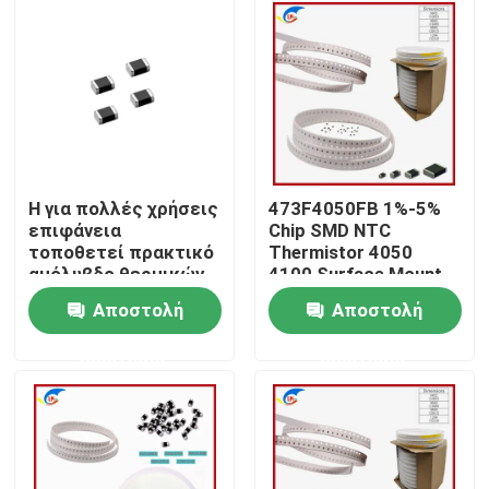
Σχετικά με εμάς
Επισκεψή εργοστασίου
Έλεγχος ποιότητας
Η για πολλές χρήσεις
473F4050FB 1%-5%
επιφάνεια
Chip SMD NTC
τοποθετεί πρακτικό
Thermistor 4050
Επικοινωνήστε μαζί μας
αμόλυβδο θερμικών
4100 Surface Mount
αντιστάσεων NTC
Αποστολή
Αποστολή
Ειδήσεις
ερώτησης
ερώτησης
Υποθέσεις
PTC θερμική αντίσταση