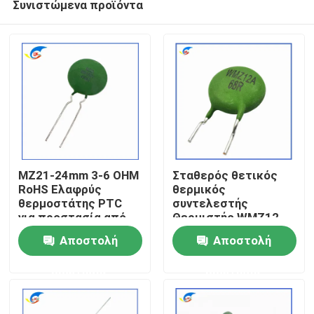
Συνιστώμενα προϊόντα
MZ21-24mm 3-6 OHM
Σταθερός θετικός
RoHS Ελαφρύς
θερμικός
θερμοστάτης PTC
συντελεστής
για προστασία από
Θερμιστής WMZ12-
Σπίτι
υπερεύματα
85BHV151NRoHS για
Αποστολή
Αποστολή
Σταθερός θετικός
προστασία από
θερμικός
υπερεύματα
Προϊόντα
ερώτησης
ερώτησης
συντελεστής
Πιστοποιημένος
συμβατός με το RoHS
βίντεο