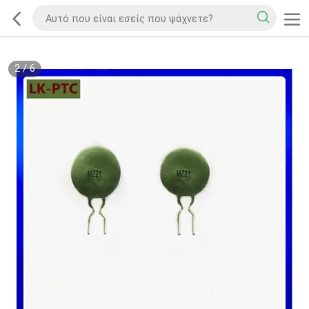
2
/
6