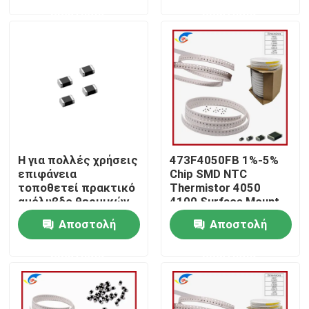
ερώτησης
ερώτησης
Σχετικά με εμάς
Επισκεψή εργοστασίου
Έλεγχος ποιότητας
Η για πολλές χρήσεις
473F4050FB 1%-5%
Επικοινωνήστε μαζί μας
επιφάνεια
Chip SMD NTC
τοποθετεί πρακτικό
Thermistor 4050
αμόλυβδο θερμικών
4100 Surface Mount
Ειδήσεις
αντιστάσεων NTC
Αποστολή
Αποστολή
ερώτησης
ερώτησης
Υποθέσεις
PTC θερμική αντίσταση