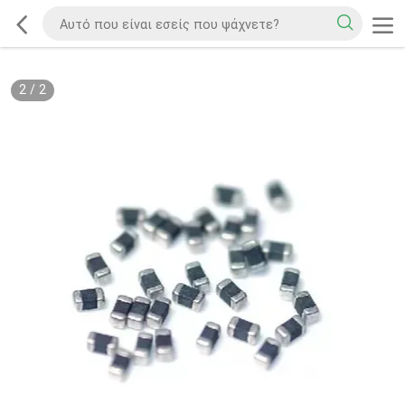
2
/
2