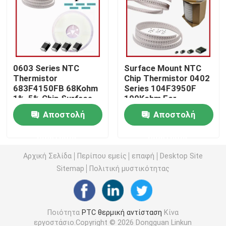
Τσιπ θέρμανσης PTC
Θερμοστήρας NTC
0603 Series NTC
Surface Mount NTC
Thermistor
Chip Thermistor 0402
683F4150FB 68Kohm
Series 104F3950F
Θερμική αντίσταση SMD NTC
1%-5% Chip Surface
100Kohm For
Mount
Detection
Αποστολή
Αποστολή
Temperature
Θερμοστήρας NTC ισχύος
ερώτησης
ερώτησης
Αισθητήρας θερμοκρασίας NTC
Αρχική Σελίδα
Περίπου εμείς
επαφή
Desktop Site
Sitemap
Πολιτική μυστικότητας
Varistor μεταλλικών οξειδίων
Ποιότητα
PTC θερμική αντίσταση
Κίνα
SMD Varistor
εργοστάσιο.Copyright © 2026 Dongguan Linkun