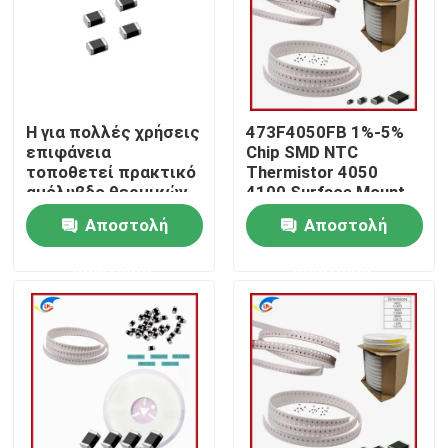
Σχετικά με εμάς
Επισκεψή εργοστασίου
Η για πολλές χρήσεις
473F4050FB 1%-5%
επιφάνεια
Chip SMD NTC
τοποθετεί πρακτικό
Thermistor 4050
Έλεγχος ποιότητας
αμόλυβδο θερμικών
4100 Surface Mount
αντιστάσεων NTC
Αποστολή
Αποστολή
Επικοινωνήστε μαζί μας
ερώτησης
ερώτησης
Ειδήσεις
Υποθέσεις
PTC θερμική αντίσταση