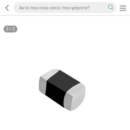
2
/
2