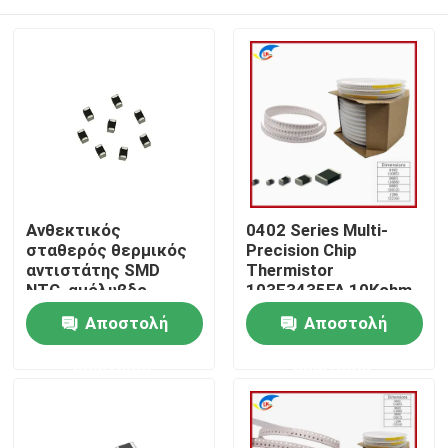
Ανθεκτικός
0402 Series Multi-
σταθερός θερμικός
Precision Chip
αντιστάτης SMD
Thermistor
NTC, αμόλυβδο
103F3435FA 10Kohm
Varistor NTC
3435k
Σπίτι
Αποστολή
Αποστολή
ερώτησης
ερώτησης
Προϊόντα
βίντεο