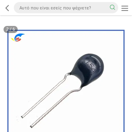
2
/
6