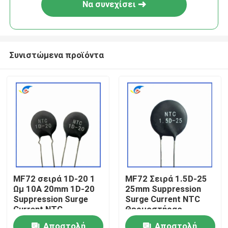
Να συνεχίσει
Συνιστώμενα προϊόντα
Σπίτι
MF72 σειρά 1D-20 1
MF72 Σειρά 1.5D-25
Ωμ 10A 20mm 1D-20
25mm Suppression
Προϊόντα
Suppression Surge
Surge Current NTC
Current NTC
Θερμοστήρας
Θερμοστήρας
κατάλληλος για την
βίντεο
Αποστολή
Αποστολή