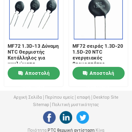
Τσιπ θέρμανσης PTC
Θερμοστήρας NTC
MF72 1.3D-13 Δύναμη
MF72 σειράς 1.3D-20
NTC Θερμιστής
1.5D-20 NTC
Θερμική αντίσταση SMD NTC
Κατάλληλος για
ενεργειακός
κυκλώματα
θερμοστάτης
ηλεκτρικής
κατάλληλος για
Θερμοστήρας NTC ισχύος
Αποστολή
Αποστολή
ενέργειας και
υψηλής ισχύος
οικιακές συσκευές
τροφοδοσία
ερώτησης
ερώτησης
Καταστολή ρεύματος
μεταγωγής
Αισθητήρας θερμοκρασίας NTC
υπερβολικής τάσης
τροφοδοσίας
Αρχική Σελίδα
Περίπου εμείς
επαφή
Desktop Site
Sitemap
Πολιτική μυστικότητας
Varistor μεταλλικών οξειδίων
SMD Varistor
Ποιότητα
PTC θερμική αντίσταση
Κίνα