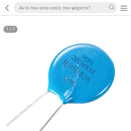
1
/
1