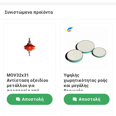
Συνιστώμενα προϊόντα
MOV32x31
Υψηλής
Αντίσταση οξειδίου
χωρητικότητας ροής
Σπίτι
μετάλλου για
και μεγάλης
προστασία από
θερμικής
υπερτάσεις χαμηλής
χωρητικότητας
Προϊόντα
Αποστολή
Αποστολή
τάσης
φύλλα αντίστασης
για την παραγωγή
ερώτησης
ερώτησης
μετρητών
βίντεο