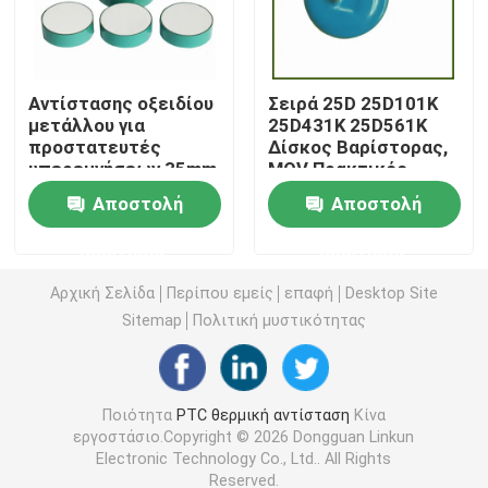
Τσιπ θέρμανσης PTC
Αντίστασης οξειδίου
Σειρά 25D 25D101K
μετάλλου για
25D431K 25D561K
Θερμοστήρας NTC
προστατευτές
Δίσκος Βαρίστορας,
υπερεμνήσεων 35mm
MOV Πρακτικός
42mm 52mm 240 ̇
Οξείδιο Ζινκού SPD
Θερμική αντίσταση SMD NTC
Αποστολή
Αποστολή
280V/Mm Η μονάδα
Βαρίστορας
ευθείας μετάδοσης
Προστασίας από
ερώτησης
ερώτησης
με ένα μόνο τσιπ
κεραυνό
Θερμοστήρας NTC ισχύος
Αρχική Σελίδα
Περίπου εμείς
επαφή
Desktop Site
Sitemap
Πολιτική μυστικότητας
Αισθητήρας θερμοκρασίας NTC
Varistor μεταλλικών οξειδίων
Ποιότητα
PTC θερμική αντίσταση
Κίνα
εργοστάσιο.Copyright © 2026 Dongguan Linkun
Electronic Technology Co., Ltd.. All Rights
SMD Varistor
Reserved.