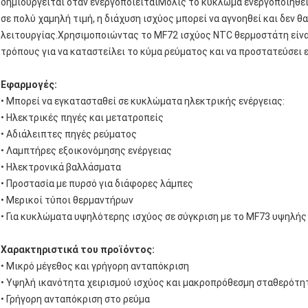
δημιουργείται όταν ενεργοποιείταιΜόλις το κύκλωμα ενεργοποιηθεί
σε πολύ χαμηλή τιμή, η διάχυση ισχύος μπορεί να αγνοηθεί και δεν θ
λειτουργίας.Χρησιμοποιώντας το MF72 ισχύος NTC θερμοστάτη είνα
τρόπους για να καταστείλει το κύμα ρεύματος και να προστατεύσει 
Εφαρμογές:
• Μπορεί να εγκατασταθεί σε κυκλώματα ηλεκτρικής ενέργειας:
• Ηλεκτρικές πηγές και μετατροπείς
• Αδιάλειπτες πηγές ρεύματος
• Λαμπτήρες εξοικονόμησης ενέργειας
• Ηλεκτρονικά βαλλάσματα
• Προστασία με πυρσό για διάφορες λάμπες
• Μερικοί τύποι θερμαντήρων
• Για κυκλώματα υψηλότερης ισχύος σε σύγκριση με το MF73 υψηλή
Χαρακτηριστικά του προϊόντος:
• Μικρό μέγεθος και γρήγορη ανταπόκριση
• Υψηλή ικανότητα χειρισμού ισχύος και μακροπρόθεσμη σταθερότητ
• Γρήγορη ανταπόκριση στο ρεύμα