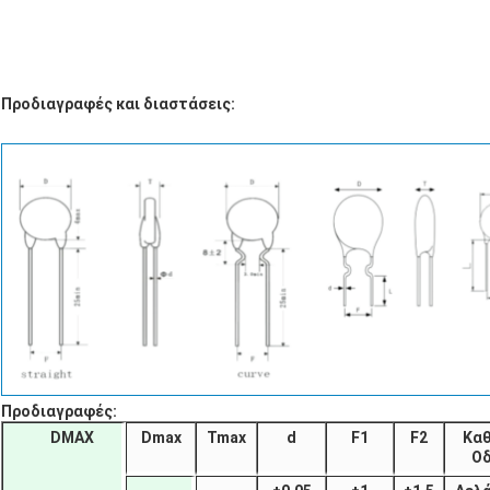
Προδιαγραφές και διαστάσεις:
Προδιαγραφές:
DMAX
Dmax
Tmax
d
F1
F2
Κα
Ο