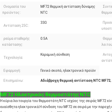
Ονομασία του
MF72 θερμική αντίσταση δύναμης
Συντ
προϊόντος::
NTC
θερμο
33Ω
Προσ
Αντίσταση 25C::
υποστ
ρεύμα σταθερής
0.5Α
Θερμ
κατάστασης:
λειτου
Κεραμική σύνθεση
Αντο
Τεχνολογία:
αντίσ
Εφαρμογή:
Γενικό σκοπό, ηλεκτρονικό προϊόν
Επισημαίνω:
Αδιάβροχη θερμική αντίσταση NTC MF72
,
MF72 Ηλεκτρικός θερμοστάτης NTC
Η κύρια λειτουργία του θερμοστάτη NTC ισχύος της σειράς MF72 εί
ευαίσθητα ηλεκτρονικά.Η σύνδεση του MF72 σε σειρά με την παροχή 