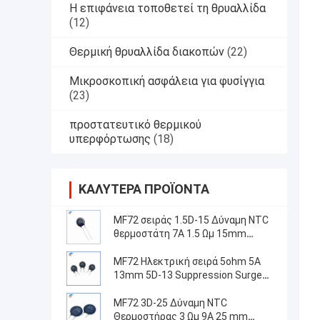
Η επιφάνεια τοποθετεί τη θρυαλλίδα
(12)
Θερμική θρυαλλίδα διακοπών
(22)
Μικροσκοπική ασφάλεια για φυσίγγια
(23)
προστατευτικό θερμικού
υπερφόρτωσης
(18)
ΚΑΛΎΤΕΡΑ ΠΡΟΪΌΝΤΑ
MF72 σειράς 1.5D-15 Δύναμη NTC
θερμοστάτη 7A 1.5 Ωμ 15mm
Κατάλληλο για την εναλλαγή
τροφοδοσίας
MF72 Ηλεκτρική σειρά 5ohm 5A
13mm 5D-13 Suppression Surge
Current NTC Θερμοστήρας για
εξοπλισμό τροφοδοσίας
MF72 3D-25 Δύναμη NTC
Θερμοστήρας 3 Ωμ 9A 25 mm