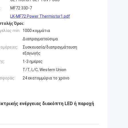
:
MF72 33D-7
LK-MF72 Power Thermistor1.pdf
τολής Όροι:
ελίας min:
1000 κομμάτια
Διαπραγματεύσιμα
ομέρειες:
Συσκευασία/διαπραγμάτευση
εξαγωγής
ης:
1-3 ημέρες
T/T, L/C, Western Union
σφοράς:
24 εκατομμύρια το χρόνο
εκτρικής ενέργειας διακόπτη LED ή παροχή