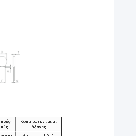
θαρές
Κουμπώνονται οι
δούς
άξονες