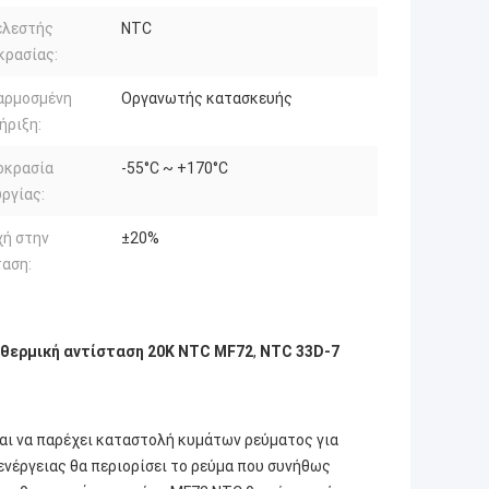
ελεστής
NTC
κρασίας:
αρμοσμένη
Οργανωτής κατασκευής
ήριξη:
οκρασία
-55°C ~ +170°C
ργίας:
χή στην
±20%
ταση:
θερμική αντίσταση 20K NTC MF72
,
NTC 33D-7
ναι να παρέχει καταστολή κυμάτων ρεύματος για
ενέργειας θα περιορίσει το ρεύμα που συνήθως