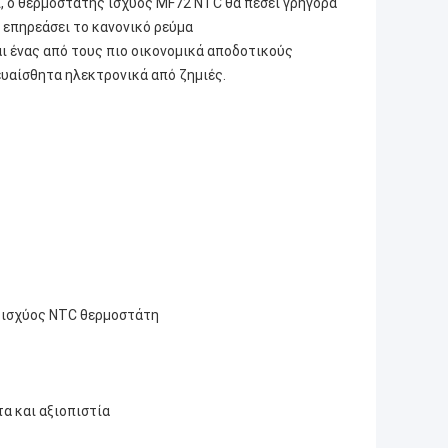
, ο θερμοστάτης ισχύος MF72 NTC θα πέσει γρήγορα
α επηρεάσει το κανονικό ρεύμα
ι ένας από τους πιο οικονομικά αποδοτικούς
ευαίσθητα ηλεκτρονικά από ζημιές.
ς ισχύος NTC θερμοστάτη
α και αξιοπιστία