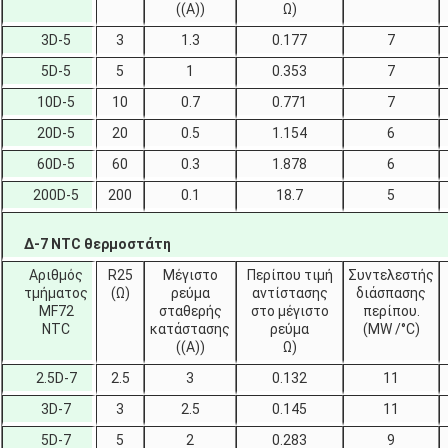
((A))
Ω)
3D-5
3
1.3
0.177
7
5D-5
5
1
0.353
7
10D-5
10
0.7
0.771
7
20D-5
20
0.5
1.154
6
60D-5
60
0.3
1.878
6
200D-5
200
0.1
18.7
5
Δ-7 NTC θερμοστάτη
Αριθμός
R25
Μέγιστο
Περίπου τιμή
Συντελεστής
τμήματος
(Ω)
ρεύμα
αντίστασης
διάσπασης
MF72
σταθερής
στο μέγιστο
περίπου.
NTC
κατάστασης
ρεύμα
(MW /°C)
((A))
Ω)
2.5D-7
2.5
3
0.132
11
3D-7
3
2.5
0.145
11
5D-7
5
2
0.283
9