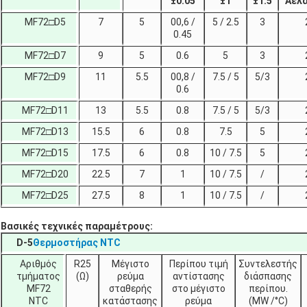
±
0.05
±
1
±
1.5
Α
ελ
MF72□D5
7
5
00,6 /
5 / 2.5
3
0.45
MF72□D7
9
5
0.6
5
3
MF72□D9
11
5.5
00,8 /
7.5 / 5
5/3
0.6
MF72□D11
13
5.5
0.8
7.5 / 5
5/3
MF72□D13
15.5
6
0.8
7.5
5
MF72□D15
17.5
6
0.8
10 / 7.5
5
MF72□D20
22.5
7
1
10 / 7.5
/
MF72□D25
27.5
8
1
10 / 7.5
/
Βασικές τεχνικές παραμέτρους:
D-5
Θερμοστήρας NTC
Αριθμός
R25
Μέγιστο
Περίπου τιμή
Συντελεστής
τμήματος
(Ω)
ρεύμα
αντίστασης
διάσπασης
MF72
σταθερής
στο μέγιστο
περίπου.
NTC
κατάστασης
ρεύμα
(MW /°C)