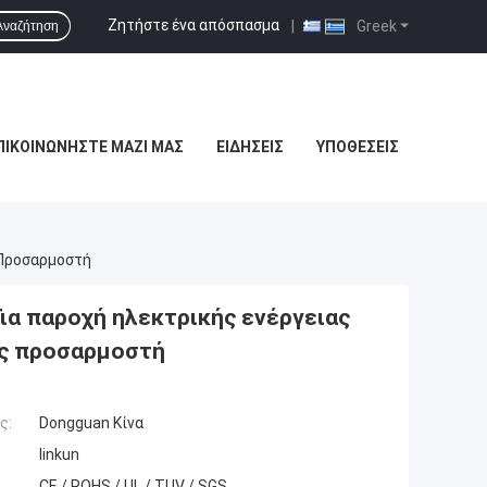
Ζητήστε ένα απόσπασμα
|
Greek
Αναζήτηση
ΠΙΚΟΙΝΩΝΉΣΤΕ ΜΑΖΊ ΜΑΣ
ΕΙΔΉΣΕΙΣ
ΥΠΟΘΈΣΕΙΣ
 Προσαρμοστή
ια παροχή ηλεκτρικής ενέργειας
ας προσαρμοστή
ς:
Dongguan Κίνα
linkun
CE / ROHS / UL / TUV / SGS